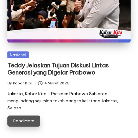
Posted
Nasional
in
Teddy Jelaskan Tujuan Diskusi Lintas
Generasi yang Digelar Prabowo
By
Kabar Kita
4 Maret 2026
Posted
by
Jakarta, Kabar Kita - Presiden Prabowo Subianto
mengundang sejumlah tokoh bangsa ke Istana Jakarta,
Selasa,…
Read More