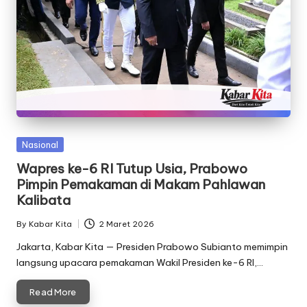
Posted
Nasional
in
Wapres ke-6 RI Tutup Usia, Prabowo
Pimpin Pemakaman di Makam Pahlawan
Kalibata
By
Kabar Kita
2 Maret 2026
Posted
by
Jakarta, Kabar Kita — Presiden Prabowo Subianto memimpin
langsung upacara pemakaman Wakil Presiden ke-6 RI,…
Read More