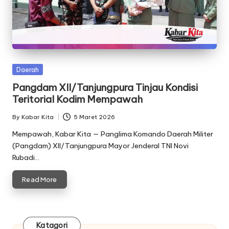
Posted
Daerah
in
Pangdam XII/Tanjungpura Tinjau Kondisi
Teritorial Kodim Mempawah
By
Kabar Kita
5 Maret 2026
Posted
by
Mempawah, Kabar Kita — Panglima Komando Daerah Militer
(Pangdam) XII/Tanjungpura Mayor Jenderal TNI Novi
Rubadi…
Read More
Katagori