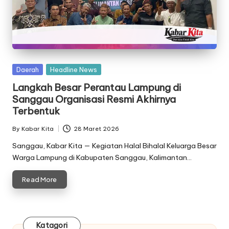
Posted
Daerah
Headline News
in
Langkah Besar Perantau Lampung di
Sanggau Organisasi Resmi Akhirnya
Terbentuk
By
Kabar Kita
28 Maret 2026
Posted
by
Sanggau, Kabar Kita — Kegiatan Halal Bihalal Keluarga Besar
Warga Lampung di Kabupaten Sanggau, Kalimantan…
Read More
Katagori