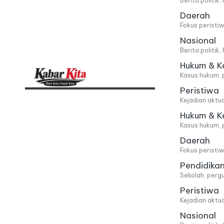
Berita politik
Daerah
Fokus peristi
Nasional
Berita politik
Hukum & K
Kasus hukum, 
Peristiwa
K
Dari
Kejadian aktu
Kita,
a
Hukum & K
Kasus hukum, 
Untuk
b
Daerah
Kita
Fokus peristi
a
Pendidika
Sekolah, pergu
r
Peristiwa
Kejadian aktu
K
Nasional