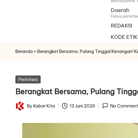
i
Berita politik
Daerah
t
Fokus peristi
REDAKSI
a
KODE ETIK
Beranda
»
Berangkat Bersama, Pulang Tinggal Kenangan! K
Posted
Peristiwa
in
Berangkat Bersama, Pulang Tingg
By
Kabar Kita
13 Juni 2026
No Comment
Posted
by