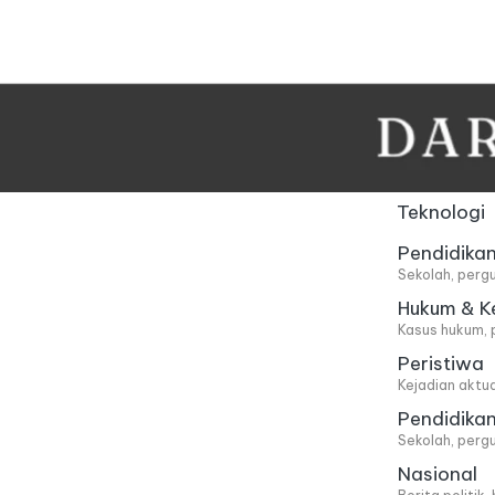
Skip
to
content
Teknologi
Pendidika
Sekolah, pergu
Hukum & K
Kasus hukum, 
Peristiwa
Kejadian aktu
Pendidika
Sekolah, pergu
Nasional