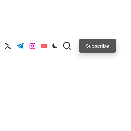
Subscribe
cebook.com
twitter.com
t.me
instagram.com
youtube.com