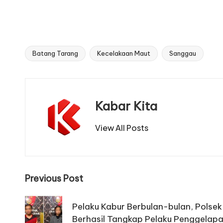
Batang Tarang
Kecelakaan Maut
Sanggau
Tags:
Kabar Kita
View All Posts
Post
Previous Post
navigation
Pelaku Kabur Berbulan-bulan, Polse
Berhasil Tangkap Pelaku Penggelap