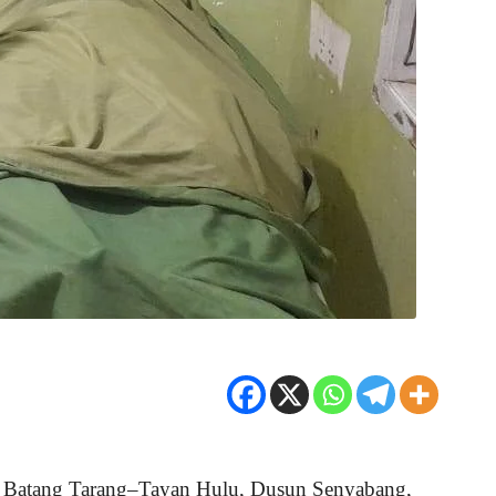
Raya Batang Tarang–Tayan Hulu, Dusun Senyabang,