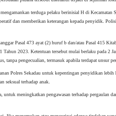
i mengamankan terduga pelaku berinisial H di Kecamatan 
peratif dan memberikan keterangan kepada penyidik. Poli
langgar Pasal 473 ayat (2) huruf b dan/atau Pasal 415 
Tahun 2023. Ketentuan tersebut mulai berlaku pada 2 Ja
us, tanpa pengecualian, termasuk apabila terdapat unsur p
ahanan Polres Sekadau untuk kepentingan penyidikan lebi
an seksual terhadap anak.
, untuk meningkatkan pengawasan terhadap pergaulan dan
ci. Jika menemukan atau mencurigai adanya tindakan ya