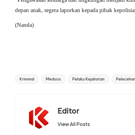
depan anak, segera laporkan kepada pihak kepolisian
(Nanda)
Kriminal
Medsos
Pelaku Kejahatan
Peleceha
Tags:
Editor
View All Posts