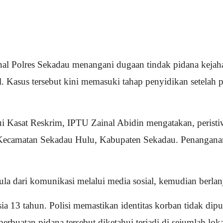
al Polres Sekadau menangani dugaan tindak pidana kejaha
l. Kasus tersebut kini memasuki tahap penyidikan setelah
Kasat Reskrim, IPTU Zainal Abidin mengatakan, peristiw
 Kecamatan Sekadau Hulu, Kabupaten Sekadau. Penanganan 
la dari komunikasi melalui media sosial, kemudian berlan
a 13 tahun. Polisi memastikan identitas korban tidak dip
perbuatan pidana tersebut diketahui terjadi di sejumlah lo