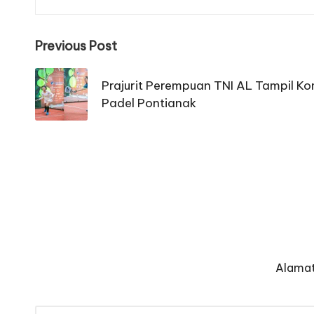
Post
Previous Post
navigation
Prajurit Perempuan TNI AL Tampil Ko
Padel Pontianak
Alamat