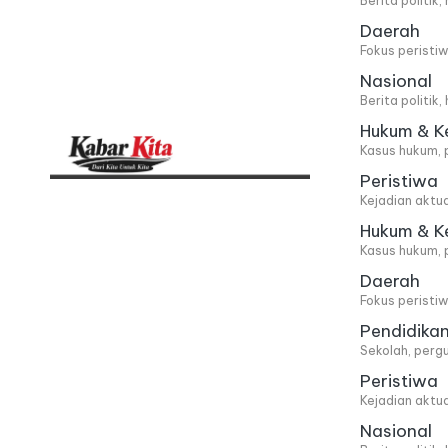
Berita politik
Daerah
Fokus peristi
Nasional
Berita politik
Hukum & K
Kasus hukum, 
Peristiwa
K
Dari
Kejadian aktu
Kita,
a
Hukum & K
Kasus hukum, 
Untuk
b
Daerah
Kita
Fokus peristi
a
Pendidika
Sekolah, pergu
r
Peristiwa
Kejadian aktu
K
Nasional