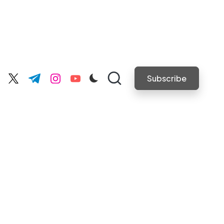
Subscribe
cebook.com
twitter.com
t.me
instagram.com
youtube.com