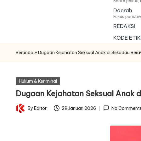
i
Berita politik
Daerah
t
Fokus peristi
REDAKSI
a
KODE ETIK
Beranda
»
Dugaan Kejahatan Seksual Anak di Sekadau Berawa
Posted
Hukum & Keriminal
in
Dugaan Kejahatan Seksual Anak di
By
Editor
29 Januari 2026
No Comment
Posted
by