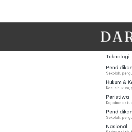
Skip
to
content
Teknologi
Pendidika
Sekolah, pergu
Hukum & K
Kasus hukum, 
Peristiwa
Kejadian aktu
Pendidika
Sekolah, pergu
Nasional