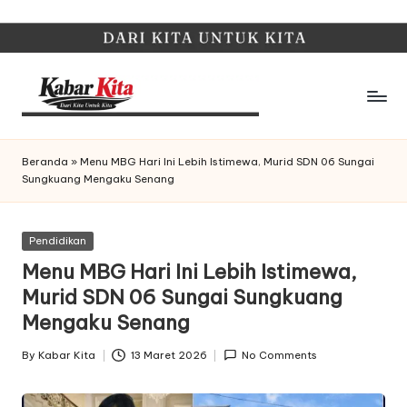
Skip
to
content
K
Dari
Kita,
a
Beranda
»
Menu MBG Hari Ini Lebih Istimewa, Murid SDN 06 Sungai
Untuk
Sungkuang Mengaku Senang
b
Kita
a
Posted
Pendidikan
r
in
Menu MBG Hari Ini Lebih Istimewa,
K
Murid SDN 06 Sungai Sungkuang
it
Mengaku Senang
a
By
Kabar Kita
13 Maret 2026
No Comments
Posted
by