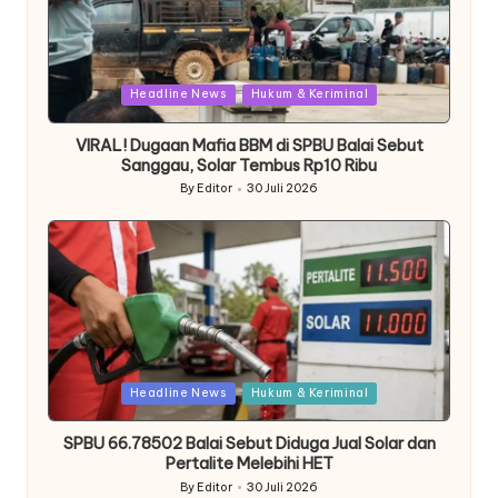
Posted
Headline News
Hukum & Keriminal
in
VIRAL! Dugaan Mafia BBM di SPBU Balai Sebut
Sanggau, Solar Tembus Rp10 Ribu
By
Editor
30 Juli 2026
Posted
by
Posted
Headline News
Hukum & Keriminal
in
SPBU 66.78502 Balai Sebut Diduga Jual Solar dan
Pertalite Melebihi HET
By
Editor
30 Juli 2026
Posted