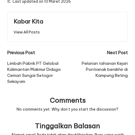
Last updated on 13 Maret 2026
Kabar Kita
View All Posts
Post
Previous Post
Next Post
navigation
Limbah Pabrik PT Gelobal
Pelarian tahanan Kejari
Kalimantan Makmur Diduga
Pontianak berakhir di
Cemari Sungai Setogor
Kampung Beting
Sekayam
Comments
No comments yet. Why don’t you start the discussion?
Tinggalkan Balasan
Alamat email Anda tidak akan dipublikasikan.
Ruas yang wajib