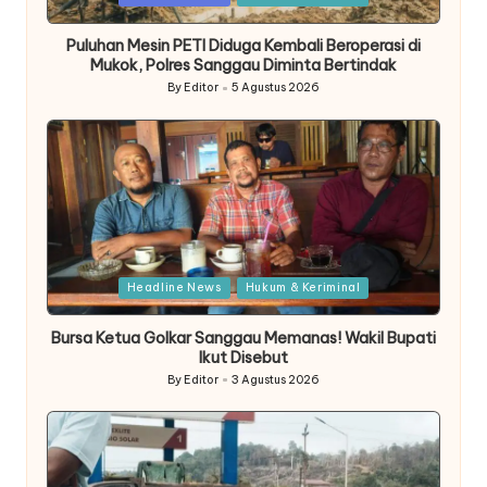
in
Puluhan Mesin PETI Diduga Kembali Beroperasi di
Mukok, Polres Sanggau Diminta Bertindak
By
Editor
5 Agustus 2026
Posted
by
Posted
Headline News
Hukum & Keriminal
in
Bursa Ketua Golkar Sanggau Memanas! Wakil Bupati
Ikut Disebut
By
Editor
3 Agustus 2026
Posted
by