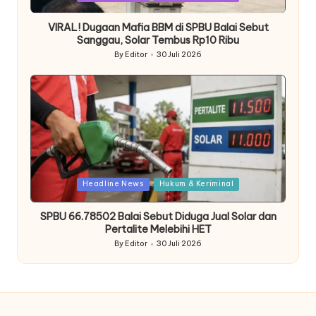
in
VIRAL! Dugaan Mafia BBM di SPBU Balai Sebut
Sanggau, Solar Tembus Rp10 Ribu
By
Editor
30 Juli 2026
Posted
by
Posted
Headline News
Hukum & Keriminal
in
SPBU 66.78502 Balai Sebut Diduga Jual Solar dan
Pertalite Melebihi HET
By
Editor
30 Juli 2026
Posted
by