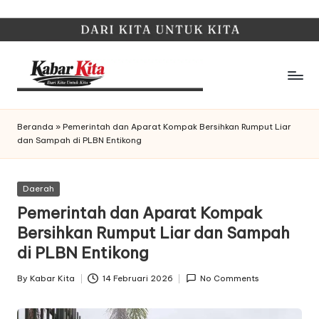
Skip
to
content
K
Dari
Kita,
a
Beranda
»
Pemerintah dan Aparat Kompak Bersihkan Rumput Liar
Untuk
dan Sampah di PLBN Entikong
b
Kita
a
Posted
Daerah
r
in
Pemerintah dan Aparat Kompak
K
Bersihkan Rumput Liar dan Sampah
it
di PLBN Entikong
a
By
Kabar Kita
14 Februari 2026
No Comments
Posted
by