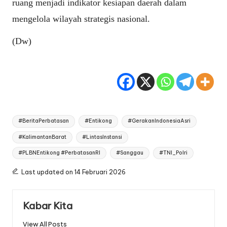
ruang menjadi indikator kesiapan daerah dalam
mengelola wilayah strategis nasional.
(Dw)
Tags:
#BeritaPerbatasan
#Entikong
#GerakanIndonesiaAsri
#KalimantanBarat
#LintasInstansi
#PLBNEntikong #PerbatasanRI
#Sanggau
#TNI_Polri
Last updated on 14 Februari 2026
Kabar Kita
View All Posts