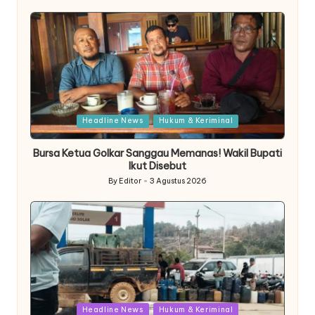
by
Posted
Headline News
Hukum & Keriminal
in
Bursa Ketua Golkar Sanggau Memanas! Wakil Bupati
Ikut Disebut
By
Editor
3 Agustus 2026
Posted
by
Posted
Headline News
Hukum & Keriminal