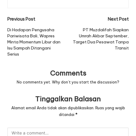
Post
Previous Post
Next Post
navigation
Di Hadapan Pengusaha
PT Muzdalifah Siapkan
Pariwisata Bali, Wapres
Umrah Akbar September,
Minta Momentum Libur dan
Target Dua Pesawat Tanpa
Isu Sampah Ditangani
Transit
Serius
Comments
No comments yet. Why don’t you start the discussion?
Tinggalkan Balasan
Alamat email Anda tidak akan dipublikasikan.
Ruas yang wajib
ditandai
*