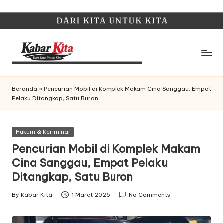
Skip
to
content
K
Dari
Kita,
a
Beranda
»
Pencurian Mobil di Komplek Makam Cina Sanggau, Empat
Untuk
Pelaku Ditangkap, Satu Buron
b
Kita
a
Posted
Hukum & Keriminal
r
in
Pencurian Mobil di Komplek Makam
K
Cina Sanggau, Empat Pelaku
it
Ditangkap, Satu Buron
a
By
Kabar Kita
1 Maret 2026
No Comments
Posted
by