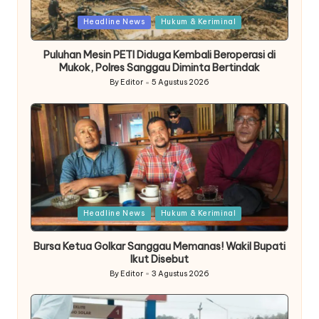
Posted
Headline News
Hukum & Keriminal
in
Puluhan Mesin PETI Diduga Kembali Beroperasi di
Mukok, Polres Sanggau Diminta Bertindak
By
Editor
5 Agustus 2026
Posted
by
Posted
Headline News
Hukum & Keriminal
in
Bursa Ketua Golkar Sanggau Memanas! Wakil Bupati
Ikut Disebut
By
Editor
3 Agustus 2026
Posted
by