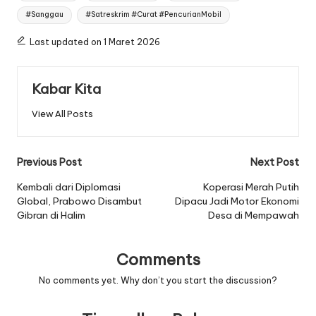
#Sanggau
#Satreskrim #Curat #PencurianMobil
Last updated on 1 Maret 2026
Kabar Kita
View All Posts
Post
Previous Post
Next Post
navigation
Kembali dari Diplomasi
Koperasi Merah Putih
Global, Prabowo Disambut
Dipacu Jadi Motor Ekonomi
Gibran di Halim
Desa di Mempawah
Comments
No comments yet. Why don’t you start the discussion?