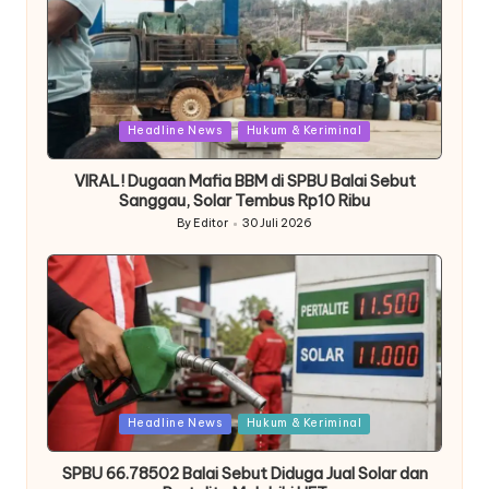
Posted
Headline News
Hukum & Keriminal
in
VIRAL! Dugaan Mafia BBM di SPBU Balai Sebut
Sanggau, Solar Tembus Rp10 Ribu
By
Editor
30 Juli 2026
Posted
by
Posted
Headline News
Hukum & Keriminal
in
SPBU 66.78502 Balai Sebut Diduga Jual Solar dan