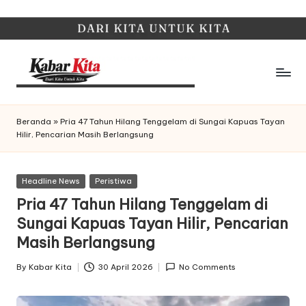
Skip
to
content
K
Dari
Kita,
a
Beranda
»
Pria 47 Tahun Hilang Tenggelam di Sungai Kapuas Tayan
Untuk
Hilir, Pencarian Masih Berlangsung
b
Kita
a
Posted
Headline News
Peristiwa
r
in
Pria 47 Tahun Hilang Tenggelam di
K
Sungai Kapuas Tayan Hilir, Pencarian
it
Masih Berlangsung
a
By
Kabar Kita
30 April 2026
No Comments
Posted
by