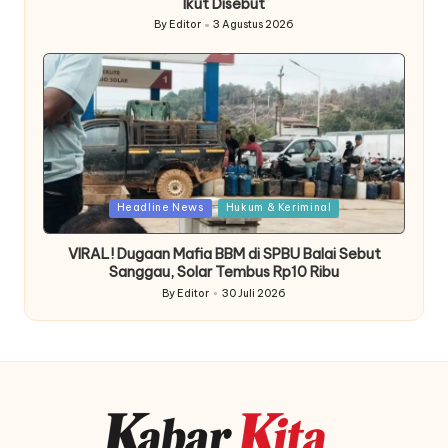
Ikut Disebut
By
Editor
3 Agustus 2026
Posted
by
Posted
Headline News
Hukum & Keriminal
in
VIRAL! Dugaan Mafia BBM di SPBU Balai Sebut
Sanggau, Solar Tembus Rp10 Ribu
By
Editor
30 Juli 2026
Posted
by