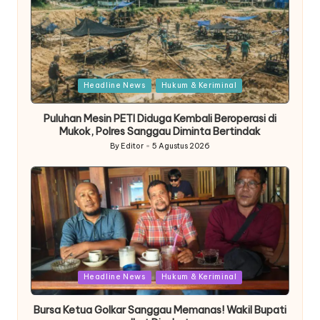
Posted
Headline News
Hukum & Keriminal
in
Puluhan Mesin PETI Diduga Kembali Beroperasi di
Mukok, Polres Sanggau Diminta Bertindak
By
Editor
5 Agustus 2026
Posted
by
Posted
Headline News
Hukum & Keriminal
in
Bursa Ketua Golkar Sanggau Memanas! Wakil Bupati