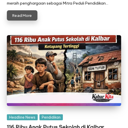
meraih penghargaan sebagai Mitra Peduli Pendidikan…
Read More
Posted
Headline News
Pendidikan
in
116 Ribu Anak Putus Sekolah di Kalbar,