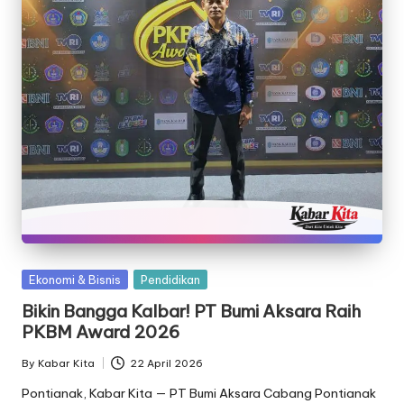
Posted
Ekonomi & Bisnis
Pendidikan
in
Bikin Bangga Kalbar! PT Bumi Aksara Raih
PKBM Award 2026
By
Kabar Kita
22 April 2026
Posted
by
Pontianak, Kabar Kita — PT Bumi Aksara Cabang Pontianak