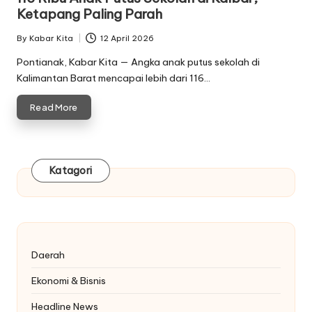
Ketapang Paling Parah
By
Kabar Kita
12 April 2026
Posted
by
Pontianak, Kabar Kita — Angka anak putus sekolah di
Kalimantan Barat mencapai lebih dari 116…
Read More
Katagori
Daerah
Ekonomi & Bisnis
Headline News