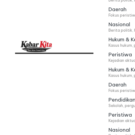
Berita politik
Daerah
Fokus peristi
Nasional
Berita politik
Hukum & K
Kasus hukum, 
Peristiwa
K
Dari
Kejadian aktu
Kita,
a
Hukum & K
Kasus hukum, 
Untuk
b
Daerah
Kita
Fokus peristi
a
Pendidika
Sekolah, pergu
r
Peristiwa
Kejadian aktu
K
Nasional