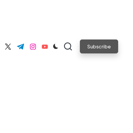
Subscribe
cebook.com
twitter.com
t.me
instagram.com
youtube.com