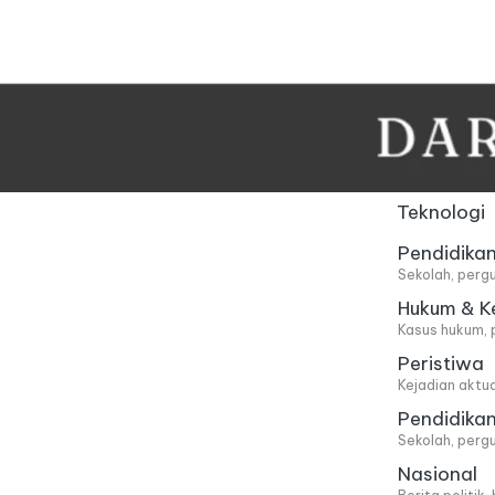
Skip
to
content
Teknologi
Pendidika
Sekolah, pergu
Hukum & K
Kasus hukum, 
Peristiwa
Kejadian aktu
Pendidika
Sekolah, pergu
Nasional