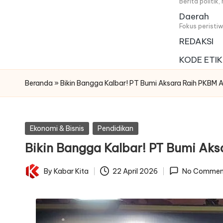
i
Berita politik
Daerah
t
Fokus peristi
REDAKSI
a
KODE ETIK
Beranda
»
Bikin Bangga Kalbar! PT Bumi Aksara Raih PKBM
Posted
Ekonomi & Bisnis
Pendidikan
in
Bikin Bangga Kalbar! PT Bumi Ak
By
Kabar Kita
22 April 2026
No Commen
Posted
by