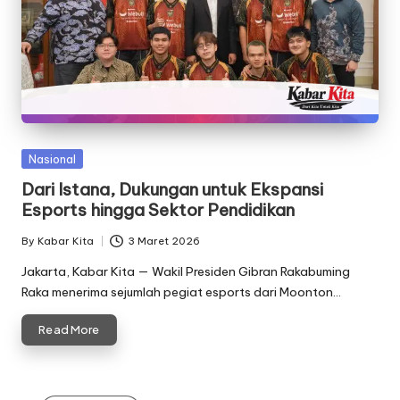
Posted
Nasional
in
Dari Istana, Dukungan untuk Ekspansi
Esports hingga Sektor Pendidikan
By
Kabar Kita
3 Maret 2026
Posted
by
Jakarta, Kabar Kita — Wakil Presiden Gibran Rakabuming
Raka menerima sejumlah pegiat esports dari Moonton…
Read More