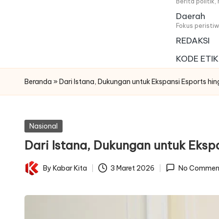
i
Berita politik
Daerah
t
Fokus peristi
REDAKSI
a
KODE ETIK
Beranda
»
Dari Istana, Dukungan untuk Ekspansi Esports hi
Posted
Nasional
in
Dari Istana, Dukungan untuk Eksp
By
Kabar Kita
3 Maret 2026
No Commen
Posted
by