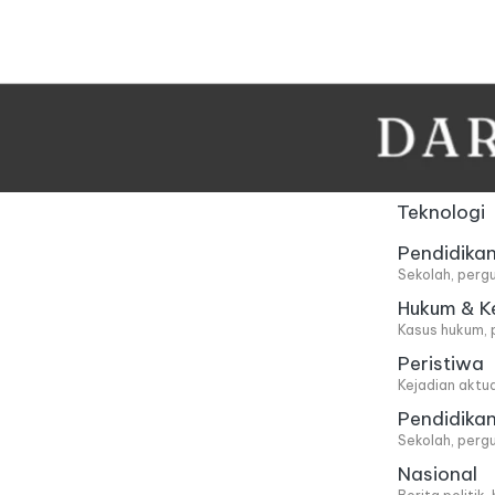
Skip
to
content
Teknologi
Pendidika
Sekolah, pergu
Hukum & K
Kasus hukum, 
Peristiwa
Kejadian aktu
Pendidika
Sekolah, pergu
Nasional