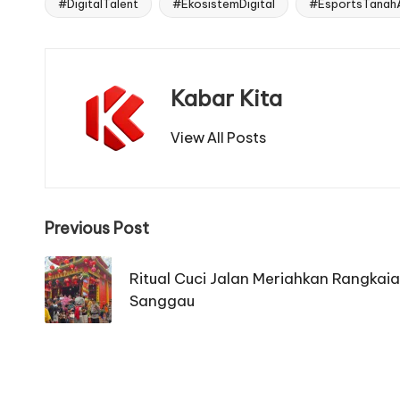
#DigitalTalent
#EkosistemDigital
#EsportsTanahA
Tags:
Kabar Kita
View All Posts
Post
Previous Post
navigation
Ritual Cuci Jalan Meriahkan Rangkai
Sanggau