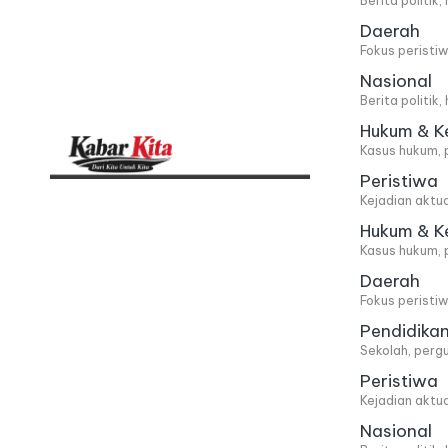
Berita politik
Daerah
Fokus peristi
Nasional
Berita politik
Hukum & K
Kasus hukum, 
Peristiwa
K
Dari
Kejadian aktu
Kita,
a
Hukum & K
Kasus hukum, 
Untuk
b
Daerah
Kita
Fokus peristi
a
Pendidika
Sekolah, pergu
r
Peristiwa
Kejadian aktu
K
Nasional