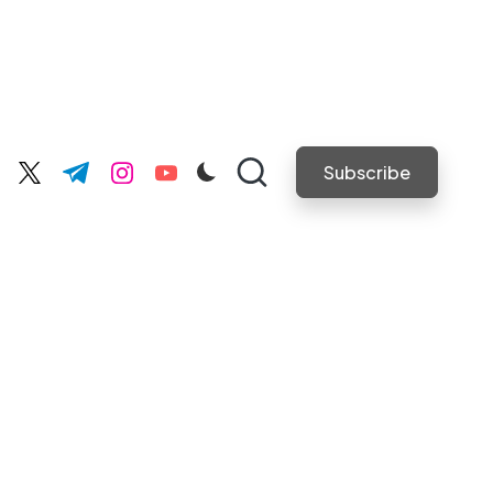
Subscribe
cebook.com
twitter.com
t.me
instagram.com
youtube.com