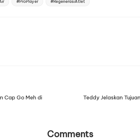
ir
#ProPlayer
#RegenerasiAtlet
an Cap Go Meh di
Teddy Jelaskan Tujuan
Comments