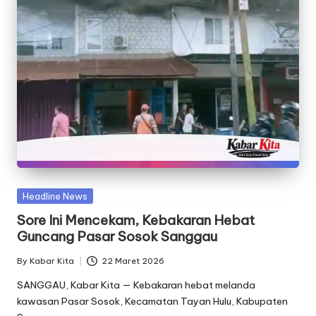
Posted
Headline News
in
Sore Ini Mencekam, Kebakaran Hebat
Guncang Pasar Sosok Sanggau
By
Kabar Kita
22 Maret 2026
Posted
by
SANGGAU, Kabar Kita — Kebakaran hebat melanda
kawasan Pasar Sosok, Kecamatan Tayan Hulu, Kabupaten