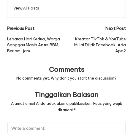
View All Posts
Post
Previous Post
Next Post
navigation
Lebaran Hari Kedua, Warga
Kreator TikTok & YouTube
Sanggau Masih Antre BBM
Mulai Dilirik Facebook, Ada
Berjam-jam
Apa?
Comments
No comments yet. Why don’t you start the discussion?
Tinggalkan Balasan
Alamat email Anda tidak akan dipublikasikan.
Ruas yang wajib
ditandai
*