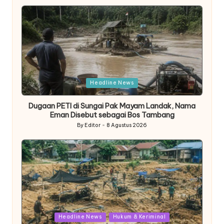
by
Posted
Headline News
in
Dugaan PETI di Sungai Pak Mayam Landak, Nama
Eman Disebut sebagai Bos Tambang
By
Editor
8 Agustus 2026
Posted
by
Posted
Headline News
Hukum & Keriminal