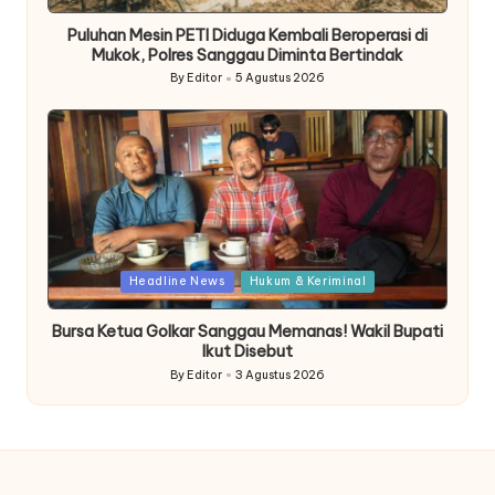
in
Puluhan Mesin PETI Diduga Kembali Beroperasi di
Mukok, Polres Sanggau Diminta Bertindak
By
Editor
5 Agustus 2026
Posted
by
Posted
Headline News
Hukum & Keriminal
in
Bursa Ketua Golkar Sanggau Memanas! Wakil Bupati
Ikut Disebut
By
Editor
3 Agustus 2026
Posted
by