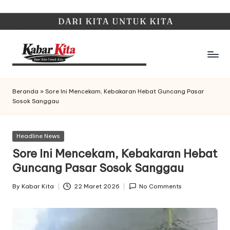
Skip
to
content
K
Dari
Kita,
a
Beranda
»
Sore Ini Mencekam, Kebakaran Hebat Guncang Pasar
Untuk
Sosok Sanggau
b
Kita
a
Posted
Headline News
r
in
Sore Ini Mencekam, Kebakaran Hebat
K
Guncang Pasar Sosok Sanggau
it
By
Kabar Kita
22 Maret 2026
No Comments
Posted
a
by