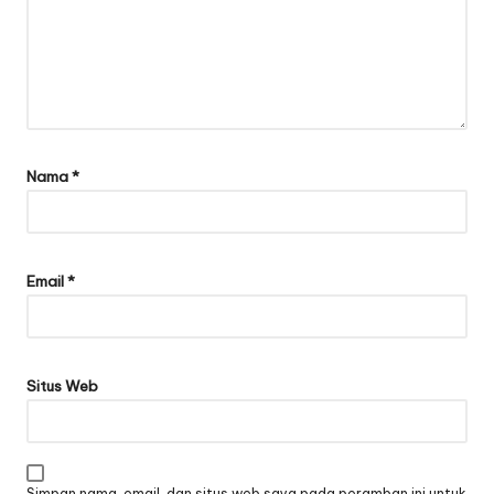
Nama
*
Email
*
Situs Web
Simpan nama, email, dan situs web saya pada peramban ini untuk