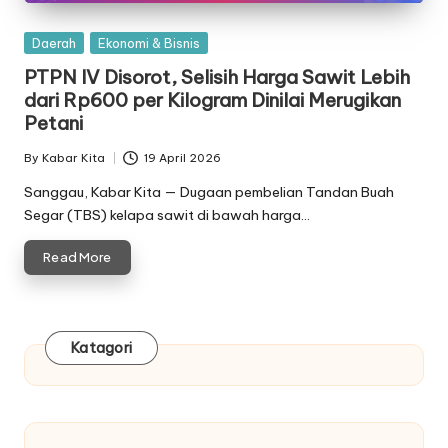
Posted
Daerah
Ekonomi & Bisnis
in
PTPN IV Disorot, Selisih Harga Sawit Lebih
dari Rp600 per Kilogram Dinilai Merugikan
Petani
By
Kabar Kita
19 April 2026
Posted
by
Sanggau, Kabar Kita — Dugaan pembelian Tandan Buah
Segar (TBS) kelapa sawit di bawah harga…
Read More
Katagori