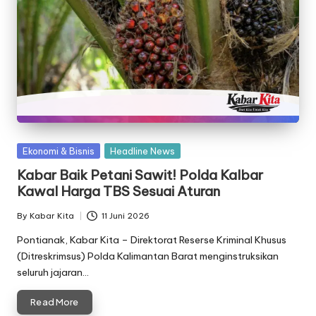
Posted
Ekonomi & Bisnis
Headline News
in
Kabar Baik Petani Sawit! Polda Kalbar
Kawal Harga TBS Sesuai Aturan
By
Kabar Kita
11 Juni 2026
Posted
by
Pontianak, Kabar Kita – Direktorat Reserse Kriminal Khusus
(Ditreskrimsus) Polda Kalimantan Barat menginstruksikan
seluruh jajaran…
Read More