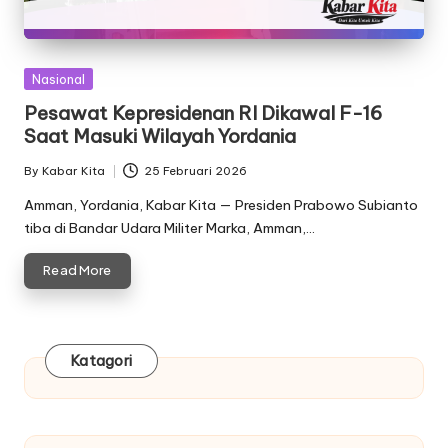
Posted
Nasional
in
Pesawat Kepresidenan RI Dikawal F-16
Saat Masuki Wilayah Yordania
By
Kabar Kita
25 Februari 2026
Posted
by
Amman, Yordania, Kabar Kita — Presiden Prabowo Subianto
tiba di Bandar Udara Militer Marka, Amman,…
Read More
Katagori