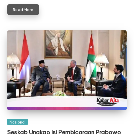
Read More
Posted
Nasional
in
Seskab Ungkap Isi Pembicaraan Prabowo