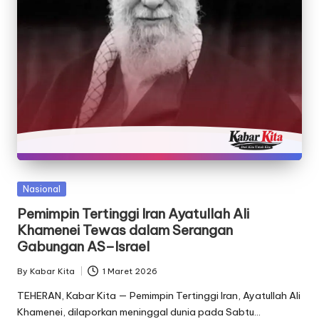
Posted
Nasional
in
Pemimpin Tertinggi Iran Ayatullah Ali
Khamenei Tewas dalam Serangan
Gabungan AS–Israel
By
Kabar Kita
1 Maret 2026
Posted
by
TEHERAN, Kabar Kita — Pemimpin Tertinggi Iran, Ayatullah Ali
Khamenei, dilaporkan meninggal dunia pada Sabtu…