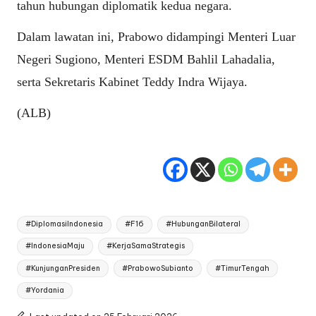
tahun hubungan diplomatik kedua negara.
Dalam lawatan ini, Prabowo didampingi Menteri Luar
Negeri Sugiono, Menteri ESDM Bahlil Lahadalia,
serta Sekretaris Kabinet Teddy Indra Wijaya.
(ALB)
Tags:
#DiplomasiIndonesia
#F16
#HubunganBilateral
#IndonesiaMaju
#KerjaSamaStrategis
#KunjunganPresiden
#PrabowoSubianto
#TimurTengah
#Yordania