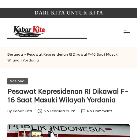
Skip
to
content
K
Dari
Kita,
a
Beranda
»
Pesawat Kepresidenan RI Dikawal F-16 Saat Masuki
Untuk
Wilayah Yordania
b
Kita
a
Posted
Nasional
r
in
Pesawat Kepresidenan RI Dikawal F-
K
16 Saat Masuki Wilayah Yordania
it
By
Kabar Kita
25 Februari 2026
No Comments
Posted
a
by