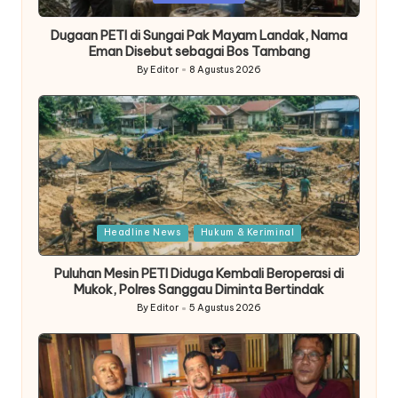
in
Dugaan PETI di Sungai Pak Mayam Landak, Nama
Eman Disebut sebagai Bos Tambang
By
Editor
8 Agustus 2026
Posted
by
Posted
Headline News
Hukum & Keriminal
in
Puluhan Mesin PETI Diduga Kembali Beroperasi di
Mukok, Polres Sanggau Diminta Bertindak
By
Editor
5 Agustus 2026
Posted
by