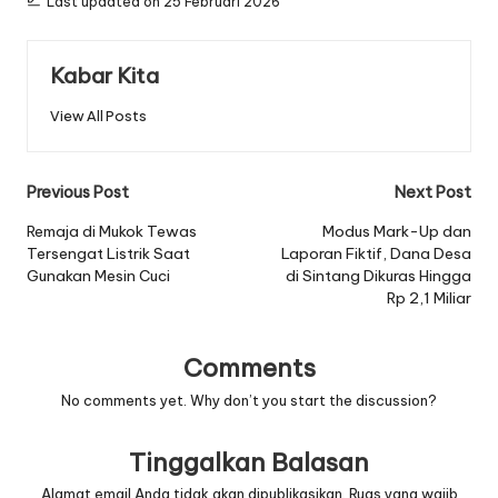
Last updated on 25 Februari 2026
Kabar Kita
View All Posts
Post
Previous Post
Next Post
navigation
Remaja di Mukok Tewas
Modus Mark-Up dan
Tersengat Listrik Saat
Laporan Fiktif, Dana Desa
Gunakan Mesin Cuci
di Sintang Dikuras Hingga
Rp 2,1 Miliar
Comments
No comments yet. Why don’t you start the discussion?
Tinggalkan Balasan
Alamat email Anda tidak akan dipublikasikan.
Ruas yang wajib