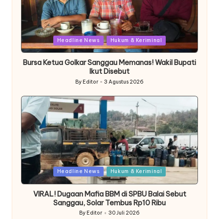
Posted
Headline News
Hukum & Keriminal
in
Bursa Ketua Golkar Sanggau Memanas! Wakil Bupati
Ikut Disebut
By
Editor
3 Agustus 2026
Posted
by
Posted
Headline News
Hukum & Keriminal
in
VIRAL! Dugaan Mafia BBM di SPBU Balai Sebut
Sanggau, Solar Tembus Rp10 Ribu
By
Editor
30 Juli 2026
Posted