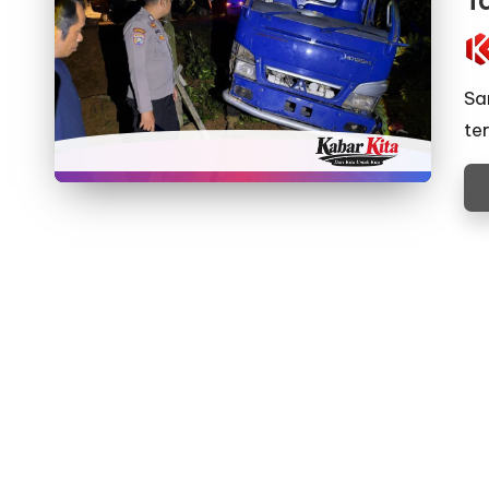
T
Pos
by
Sa
te