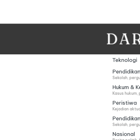
Skip
to
content
Teknologi
Pendidika
Sekolah, pergu
Hukum & K
Kasus hukum, 
Peristiwa
Kejadian aktu
Pendidika
Sekolah, pergu
Nasional