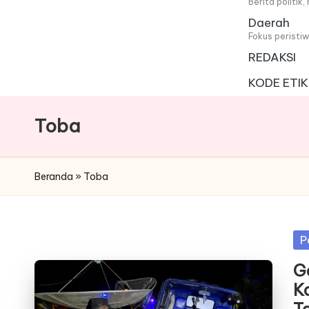
i
Berita politik
Daerah
t
Fokus peristi
REDAKSI
a
KODE ETIK
Toba
Beranda
»
Toba
Po
P
in
G
K