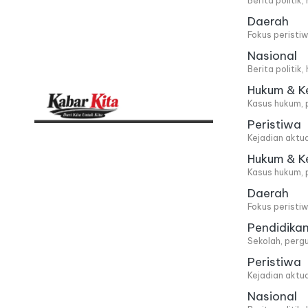
Berita politik
Daerah
Fokus peristi
Nasional
Berita politik
Hukum & K
Kasus hukum, 
Peristiwa
K
Dari
Kejadian aktu
Kita,
a
Hukum & K
Kasus hukum, 
Untuk
b
Daerah
Kita
Fokus peristi
a
Pendidika
Sekolah, pergu
r
Peristiwa
Kejadian aktu
K
Nasional