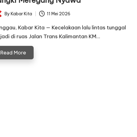
angki Meregang Nyawa
By
Kabar Kita
11 Mei 2026
ted
nggau, Kabar Kita — Kecelakaan lalu lintas tunggal
rjadi di ruas Jalan Trans Kalimantan KM…
Read More