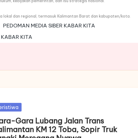
, hukum, kebijakan pemerintah, dan isu strategis nasional.
wa lokal dan regional, termasuk Kalimantan Barat dan kabupaten/kota.
PEDOMAN MEDIA SIBER KABAR KITA
 KABAR KITA
sted
eristiwa
ara-Gara Lubang Jalan Trans
alimantan KM 12 Toba, Sopir Truk