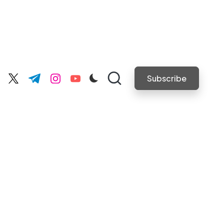
Subscribe
cebook.com
twitter.com
t.me
instagram.com
youtube.com