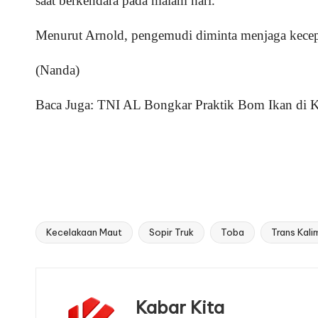
saat berkendara pada malam hari.
Menurut Arnold, pengemudi diminta menjaga kecepa
(Nanda)
Baca Juga:
TNI AL Bongkar Praktik Bom Ikan di K
Kecelakaan Maut
Sopir Truk
Toba
Trans Kal
Tags:
Kabar Kita