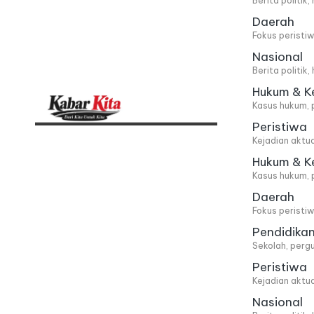
Berita politik
Daerah
Fokus peristi
Nasional
Berita politik
Hukum & K
Kasus hukum, 
Peristiwa
K
Dari
Kejadian aktu
Kita,
a
Hukum & K
Kasus hukum, 
Untuk
b
Daerah
Kita
Fokus peristi
a
Pendidika
Sekolah, pergu
r
Peristiwa
Kejadian aktu
K
Nasional