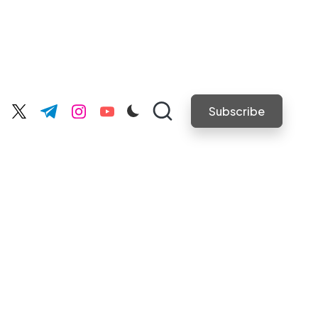
Subscribe
cebook.com
twitter.com
t.me
instagram.com
youtube.com