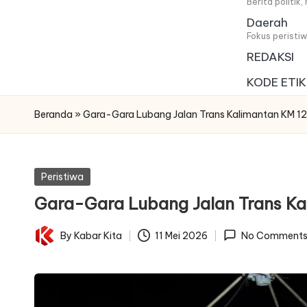
i
Berita politik
Daerah
t
Fokus peristi
REDAKSI
a
KODE ETIK
Beranda
»
Gara-Gara Lubang Jalan Trans Kalimantan KM 12
Posted
Peristiwa
in
Gara-Gara Lubang Jalan Trans Ka
By
Kabar Kita
11 Mei 2026
No Comment
Posted
by