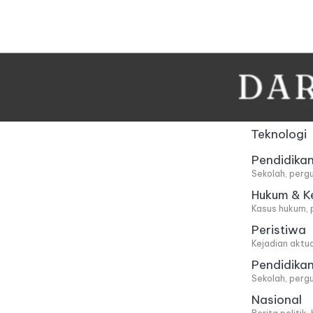
Skip
to
content
Teknologi
Pendidika
Sekolah, pergu
Hukum & K
Kasus hukum, 
Peristiwa
Kejadian aktu
Pendidika
Sekolah, pergu
Nasional