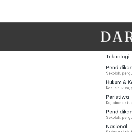
Skip
to
content
Teknologi
Pendidika
Sekolah, pergu
Hukum & K
Kasus hukum, 
Peristiwa
Kejadian aktu
Pendidika
Sekolah, pergu
Nasional