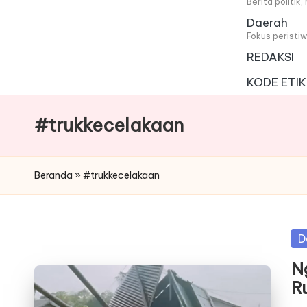
i
Berita politik
Daerah
t
Fokus peristi
REDAKSI
a
KODE ETIK
#trukkecelakaan
Beranda
»
#trukkecelakaan
Po
D
in
N
R