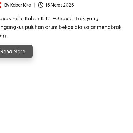
By
Kabar Kita
16 Maret 2026
ted
puas Hulu, Kabar Kita —Sebuah truk yang
ngangkut puluhan drum bekas bio solar menabrak
ang…
Read More