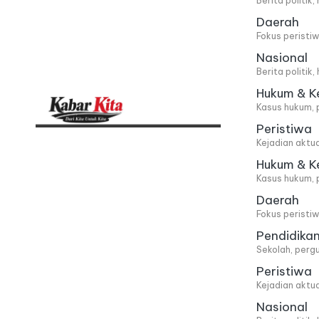
Berita politik
Daerah
Fokus peristi
Nasional
Berita politik
Hukum & K
Kasus hukum, 
Peristiwa
K
Dari
Kejadian aktu
Kita,
a
Hukum & K
Kasus hukum, 
Untuk
b
Daerah
Kita
Fokus peristi
a
Pendidika
Sekolah, pergu
r
Peristiwa
Kejadian aktu
K
Nasional