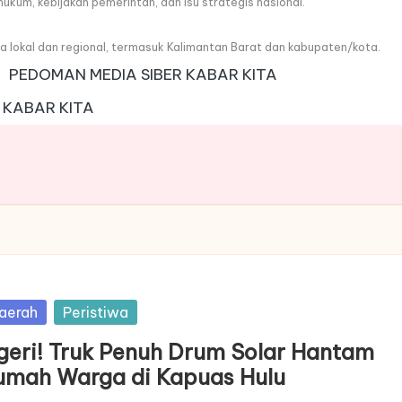
, hukum, kebijakan pemerintah, dan isu strategis nasional.
wa lokal dan regional, termasuk Kalimantan Barat dan kabupaten/kota.
PEDOMAN MEDIA SIBER KABAR KITA
 KABAR KITA
sted
aerah
Peristiwa
geri! Truk Penuh Drum Solar Hantam
umah Warga di Kapuas Hulu