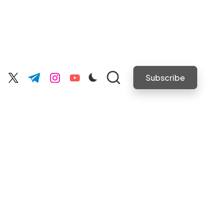
Subscribe
cebook.com
twitter.com
t.me
instagram.com
youtube.com