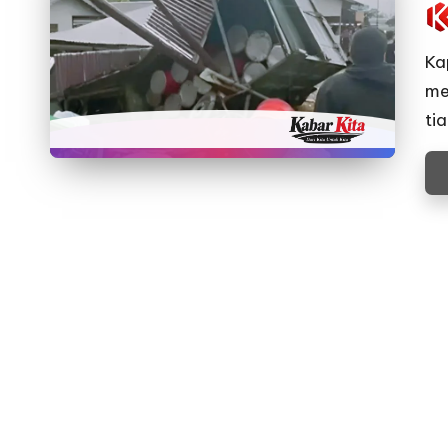
Pos
by
Ka
me
ti