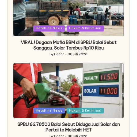
Posted
Headline News
Hukum & Keriminal
in
VIRAL! Dugaan Mafia BBM di SPBU Balai Sebut
Sanggau, Solar Tembus Rp10 Ribu
By
Editor
30 Juli 2026
Posted
by
Posted
Headline News
Hukum & Keriminal
in
SPBU 66.78502 Balai Sebut Diduga Jual Solar dan
Pertalite Melebihi HET
By
Editor
30 Juli 2026