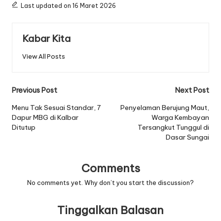
Last updated on 16 Maret 2026
Kabar Kita
View All Posts
Post
Previous Post
Next Post
navigation
Menu Tak Sesuai Standar, 7
Penyelaman Berujung Maut,
Dapur MBG di Kalbar
Warga Kembayan
Ditutup
Tersangkut Tunggul di
Dasar Sungai
Comments
No comments yet. Why don’t you start the discussion?
Tinggalkan Balasan