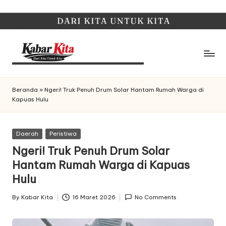
Skip
to
content
K
Dari
Kita,
a
Beranda
»
Ngeri! Truk Penuh Drum Solar Hantam Rumah Warga di
Untuk
Kapuas Hulu
b
Kita
a
Posted
Daerah
Peristiwa
r
in
Ngeri! Truk Penuh Drum Solar
K
Hantam Rumah Warga di Kapuas
it
Hulu
a
By
Kabar Kita
16 Maret 2026
No Comments
Posted
by