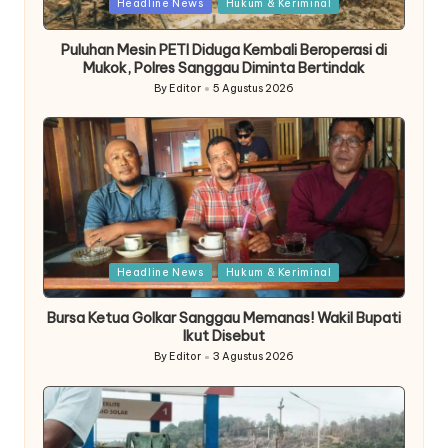
Posted
Headline News
Hukum & Keriminal
in
Puluhan Mesin PETI Diduga Kembali Beroperasi di
Mukok, Polres Sanggau Diminta Bertindak
By
Editor
5 Agustus 2026
Posted
by
Posted
Headline News
Hukum & Keriminal
in
Bursa Ketua Golkar Sanggau Memanas! Wakil Bupati
Ikut Disebut
By
Editor
3 Agustus 2026
Posted
by