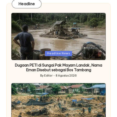
Headline
Posted
Headline News
in
Dugaan PETI di Sungai Pak Mayam Landak, Nama
Eman Disebut sebagai Bos Tambang
By
Editor
8 Agustus 2026
Posted
by