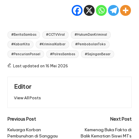
Tags:
#BeritaSambas
#CCTVViral
#HukumDanKriminal
#KabarKita
#KriminalKalbar
#PembobolanToko
#PencurianPonsel
#PolresSambas
#SajinganBesar
Last updated on 16 Mei 2026
Editor
View All Posts
Post
Previous Post
Next Post
navigation
Keluarga Korban
Kemenag Buka Fakta di
Pembunuhan di Sanggau
Balik Kematian Siswi MTs