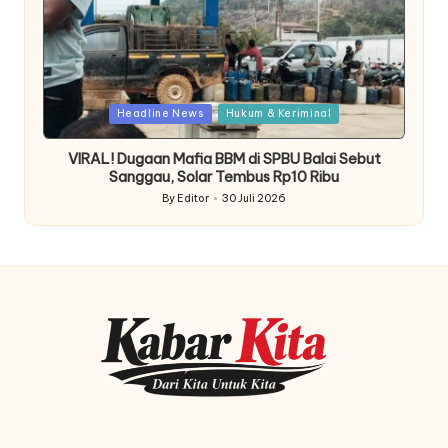
Posted
Headline News
Hukum & Keriminal
in
VIRAL! Dugaan Mafia BBM di SPBU Balai Sebut
Sanggau, Solar Tembus Rp10 Ribu
By
Editor
30 Juli 2026
Posted
by