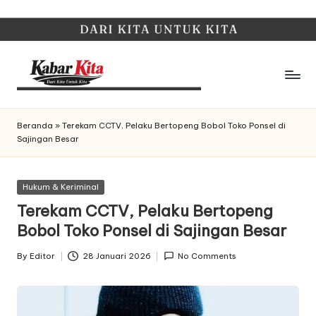
Skip
to
content
K
Dari
Kita,
a
Beranda
»
Terekam CCTV, Pelaku Bertopeng Bobol Toko Ponsel di
Untuk
Sajingan Besar
b
Kita
a
Posted
Hukum & Keriminal
r
in
Terekam CCTV, Pelaku Bertopeng
K
Bobol Toko Ponsel di Sajingan Besar
it
By
Editor
28 Januari 2026
No Comments
Posted
a
by