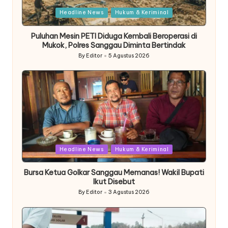
Posted
Headline News
Hukum & Keriminal
in
Puluhan Mesin PETI Diduga Kembali Beroperasi di
Mukok, Polres Sanggau Diminta Bertindak
By
Editor
5 Agustus 2026
Posted
by
Posted
Headline News
Hukum & Keriminal
in
Bursa Ketua Golkar Sanggau Memanas! Wakil Bupati
Ikut Disebut
By
Editor
3 Agustus 2026
Posted
by