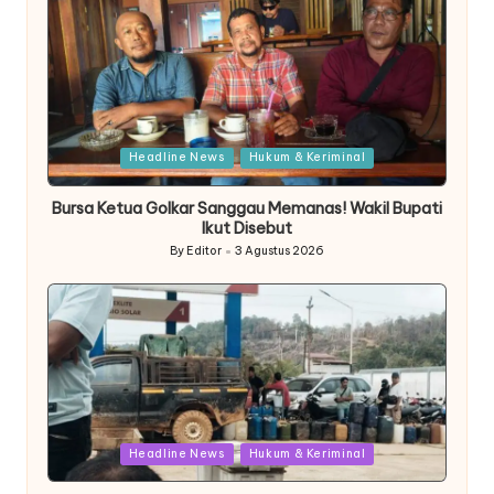
Posted
Headline News
Hukum & Keriminal
in
Bursa Ketua Golkar Sanggau Memanas! Wakil Bupati
Ikut Disebut
By
Editor
3 Agustus 2026
Posted
by
Posted
Headline News
Hukum & Keriminal
in