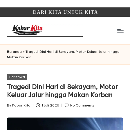
Skip
to
content
K
Dari
Kita,
a
Beranda
»
Tragedi Dini Hari di Sekayam, Motor Keluar Jalur hingga
Untuk
Makan Korban
b
Kita
a
Posted
Peristiwa
r
in
Tragedi Dini Hari di Sekayam, Motor
K
Keluar Jalur hingga Makan Korban
it
By
Kabar Kita
1 Juli 2026
No Comments
Posted
a
by