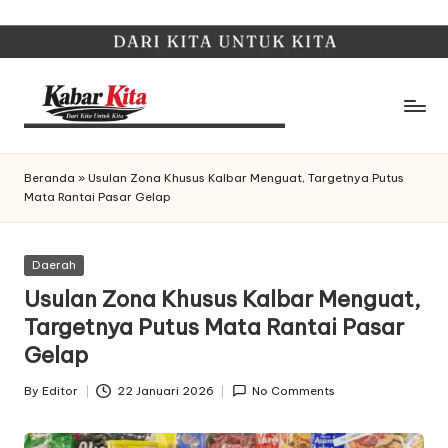
Skip
to
content
K
Dari
Kita,
a
Beranda
»
Usulan Zona Khusus Kalbar Menguat, Targetnya Putus
Untuk
Mata Rantai Pasar Gelap
b
Kita
a
Posted
Daerah
r
in
Usulan Zona Khusus Kalbar Menguat,
K
Targetnya Putus Mata Rantai Pasar
it
Gelap
a
By
Editor
22 Januari 2026
No Comments
Posted
by