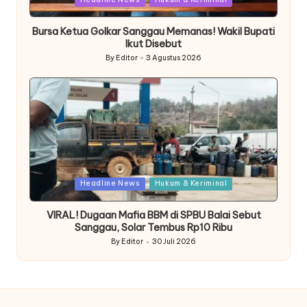
in
Bursa Ketua Golkar Sanggau Memanas! Wakil Bupati
Ikut Disebut
By
Editor
3 Agustus 2026
Posted
by
Posted
Headline News
Hukum & Keriminal
in
VIRAL! Dugaan Mafia BBM di SPBU Balai Sebut
Sanggau, Solar Tembus Rp10 Ribu
By
Editor
30 Juli 2026
Posted
by