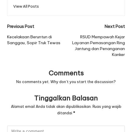
View All Posts
Post
Previous Post
Next Post
navigation
Kecelakaan Beruntun di
RSUD Mempawah Kejar
Sanggau, Sopir Truk Tewas
Layanan Pemasangan Ring
Jantung dan Penanganan
Kanker
Comments
No comments yet. Why don’t you start the discussion?
Tinggalkan Balasan
Alamat email Anda tidak akan dipublikasikan.
Ruas yang wajib
ditandai
*