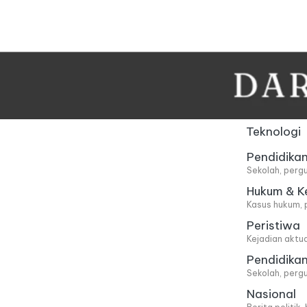
Skip
to
content
Teknologi
Pendidika
Sekolah, pergu
Hukum & K
Kasus hukum, 
Peristiwa
Kejadian aktu
Pendidika
Sekolah, pergu
Nasional