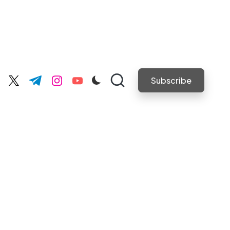
Subscribe
cebook.com
twitter.com
t.me
instagram.com
youtube.com