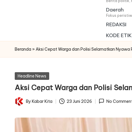
i
Berita politik
Daerah
t
Fokus peristi
REDAKSI
a
KODE ETIK
Beranda
»
Aksi Cepat Warga dan Polisi Selamatkan Nyawa 
Posted
Headline News
in
Aksi Cepat Warga dan Polisi Sel
By
Kabar Kita
23 Juni 2026
No Commen
Posted
by