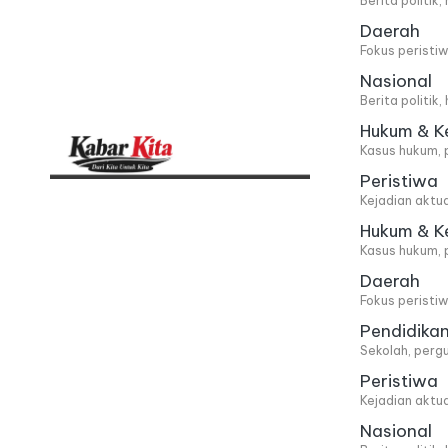
Berita politik
Daerah
Fokus peristi
Nasional
Berita politik
Hukum & K
Kasus hukum, 
Peristiwa
K
Dari
Kejadian aktu
Kita,
a
Hukum & K
Kasus hukum, 
Untuk
b
Daerah
Kita
Fokus peristi
a
Pendidika
Sekolah, pergu
r
Peristiwa
Kejadian aktu
K
Nasional