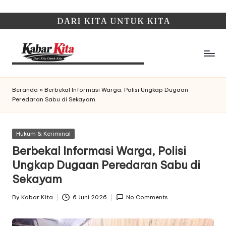
Skip
to
content
K
Dari
Kita,
a
Beranda
»
Berbekal Informasi Warga, Polisi Ungkap Dugaan
Untuk
Peredaran Sabu di Sekayam
b
Kita
a
Posted
Hukum & Keriminal
r
in
Berbekal Informasi Warga, Polisi
K
Ungkap Dugaan Peredaran Sabu di
it
Sekayam
a
By
Kabar Kita
6 Juni 2026
No Comments
Posted
by