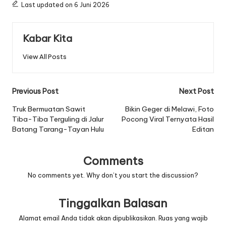
Last updated on 6 Juni 2026
Kabar Kita
View All Posts
Post
Previous Post
Next Post
navigation
Truk Bermuatan Sawit
Bikin Geger di Melawi, Foto
Tiba-Tiba Terguling di Jalur
Pocong Viral Ternyata Hasil
Batang Tarang-Tayan Hulu
Editan
Comments
No comments yet. Why don’t you start the discussion?
Tinggalkan Balasan
Alamat email Anda tidak akan dipublikasikan.
Ruas yang wajib