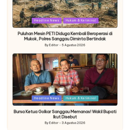
Posted
Headline News
Hukum & Keriminal
in
Puluhan Mesin PETI Diduga Kembali Beroperasi di
Mukok, Polres Sanggau Diminta Bertindak
By
Editor
5 Agustus 2026
Posted
by
Posted
Headline News
Hukum & Keriminal
in
Bursa Ketua Golkar Sanggau Memanas! Wakil Bupati
Ikut Disebut
By
Editor
3 Agustus 2026
Posted