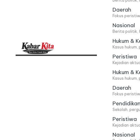
Berita politik
Daerah
Fokus peristi
Nasional
Berita politik
Hukum & K
Kasus hukum, 
Peristiwa
K
Dari
Kejadian aktu
Kita,
a
Hukum & K
Kasus hukum, 
Untuk
b
Daerah
Kita
Fokus peristi
a
Pendidika
Sekolah, pergu
r
Peristiwa
Kejadian aktu
K
Nasional