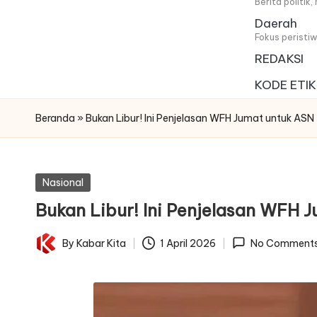
i
Berita politik
Daerah
t
Fokus peristi
REDAKSI
a
KODE ETIK
Beranda
»
Bukan Libur! Ini Penjelasan WFH Jumat untuk ASN
Posted
Nasional
in
Bukan Libur! Ini Penjelasan WFH 
By
Kabar Kita
1 April 2026
No Comment
Posted
by