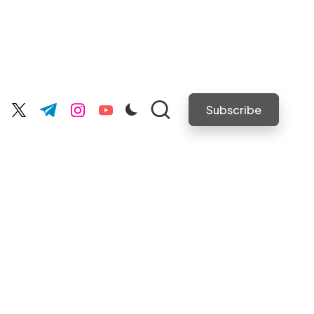
Subscribe
cebook.com
twitter.com
t.me
instagram.com
youtube.com