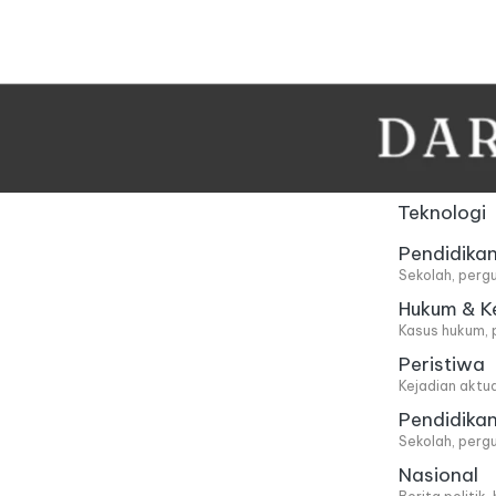
Skip
to
content
Teknologi
Pendidika
Sekolah, pergu
Hukum & K
Kasus hukum, 
Peristiwa
Kejadian aktu
Pendidika
Sekolah, pergu
Nasional