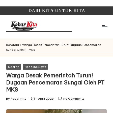
Skip
to
content
K
Dari
Kita,
a
Beranda
»
Warga Desak Pemerintah Turun! Dugaan Pencemaran
Untuk
Sungai Oleh PT MKS
b
Kita
a
Posted
Daerah
Headline News
r
in
Warga Desak Pemerintah Turun!
K
Dugaan Pencemaran Sungai Oleh PT
it
MKS
a
By
Kabar Kita
1 April 2026
No Comments
Posted
by