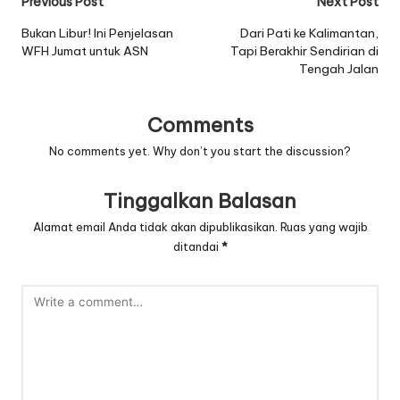
Post
Previous Post
Next Post
navigation
Bukan Libur! Ini Penjelasan
Dari Pati ke Kalimantan,
WFH Jumat untuk ASN
Tapi Berakhir Sendirian di
Tengah Jalan
Comments
No comments yet. Why don’t you start the discussion?
Tinggalkan Balasan
Alamat email Anda tidak akan dipublikasikan.
Ruas yang wajib
ditandai
*