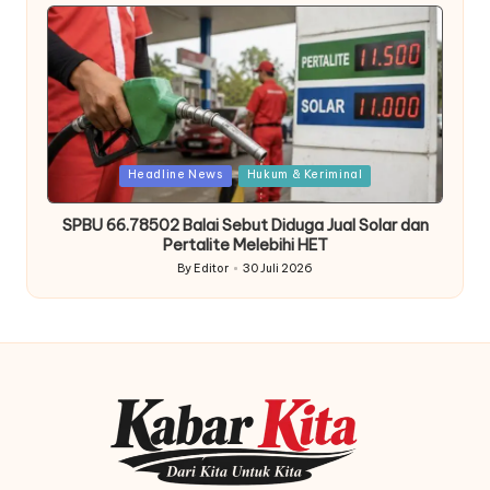
by
Posted
Headline News
Hukum & Keriminal
in
SPBU 66.78502 Balai Sebut Diduga Jual Solar dan
Pertalite Melebihi HET
By
Editor
30 Juli 2026
Posted
by