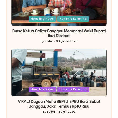
Posted
Headline News
Hukum & Keriminal
in
Bursa Ketua Golkar Sanggau Memanas! Wakil Bupati
Ikut Disebut
By
Editor
3 Agustus 2026
Posted
by
Posted
Headline News
Hukum & Keriminal
in
VIRAL! Dugaan Mafia BBM di SPBU Balai Sebut
Sanggau, Solar Tembus Rp10 Ribu
By
Editor
30 Juli 2026
Posted