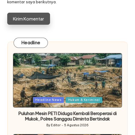
komentar saya berikutnya.
Headline
Posted
Headline News
Hukum & Keriminal
in
Puluhan Mesin PETI Diduga Kembali Beroperasi di
Mukok, Polres Sanggau Diminta Bertindak
By
Editor
5 Agustus 2026
Posted
by