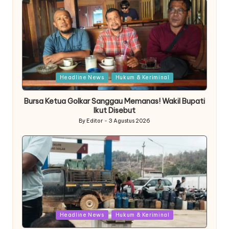
Posted
Headline News
Hukum & Keriminal
in
Bursa Ketua Golkar Sanggau Memanas! Wakil Bupati
Ikut Disebut
By
Editor
3 Agustus 2026
Posted
by
Posted
Headline News
Hukum & Keriminal
in