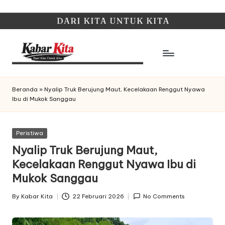
Skip
to
content
K
Dari
Kita,
a
Beranda
»
Nyalip Truk Berujung Maut, Kecelakaan Renggut Nyawa
Untuk
Ibu di Mukok Sanggau
b
Kita
a
Posted
Peristiwa
r
in
Nyalip Truk Berujung Maut,
K
Kecelakaan Renggut Nyawa Ibu di
it
Mukok Sanggau
a
By
Kabar Kita
22 Februari 2026
No Comments
Posted
by