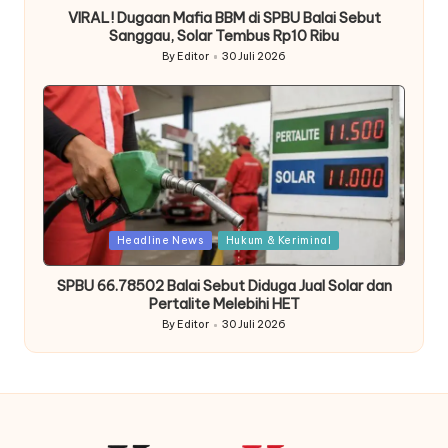
VIRAL! Dugaan Mafia BBM di SPBU Balai Sebut
Sanggau, Solar Tembus Rp10 Ribu
By
Editor
30 Juli 2026
Posted
by
Posted
Headline News
Hukum & Keriminal
in
SPBU 66.78502 Balai Sebut Diduga Jual Solar dan
Pertalite Melebihi HET
By
Editor
30 Juli 2026
Posted
by