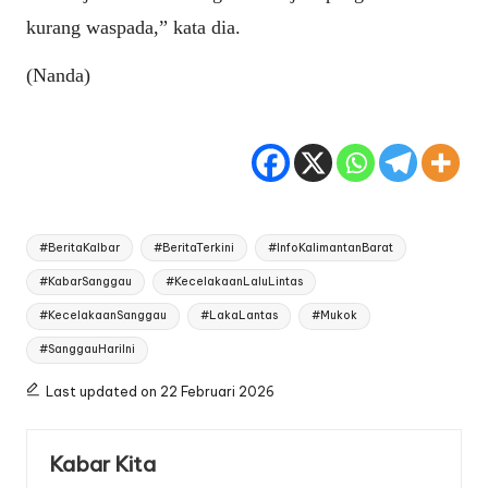
kurang waspada,” kata dia.
(Nanda)
Tags:
#BeritaKalbar
#BeritaTerkini
#InfoKalimantanBarat
#KabarSanggau
#KecelakaanLaluLintas
#KecelakaanSanggau
#LakaLantas
#Mukok
#SanggauHariIni
Last updated on 22 Februari 2026
Kabar Kita