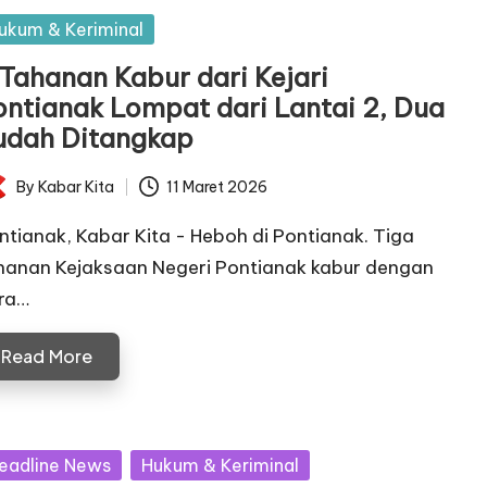
sted
ukum & Keriminal
 Tahanan Kabur dari Kejari
ontianak Lompat dari Lantai 2, Dua
udah Ditangkap
By
Kabar Kita
11 Maret 2026
ted
ntianak, Kabar Kita - Heboh di Pontianak. Tiga
hanan Kejaksaan Negeri Pontianak kabur dengan
ra…
Read More
sted
eadline News
Hukum & Keriminal