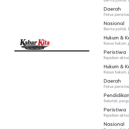
Berita politik
Daerah
Fokus peristi
Nasional
Berita politik
Hukum & K
Kasus hukum, 
Peristiwa
K
Dari
Kejadian aktu
Kita,
a
Hukum & K
Kasus hukum, 
Untuk
b
Daerah
Kita
Fokus peristi
a
Pendidika
Sekolah, pergu
r
Peristiwa
Kejadian aktu
K
Nasional