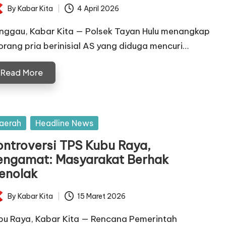
By
Kabar Kita
4 April 2026
ted
nggau, Kabar Kita — Polsek Tayan Hulu menangkap
orang pria berinisial AS yang diduga mencuri…
Read More
sted
aerah
Headline News
ontroversi TPS Kubu Raya,
engamat: Masyarakat Berhak
enolak
By
Kabar Kita
15 Maret 2026
ted
bu Raya, Kabar Kita — Rencana Pemerintah