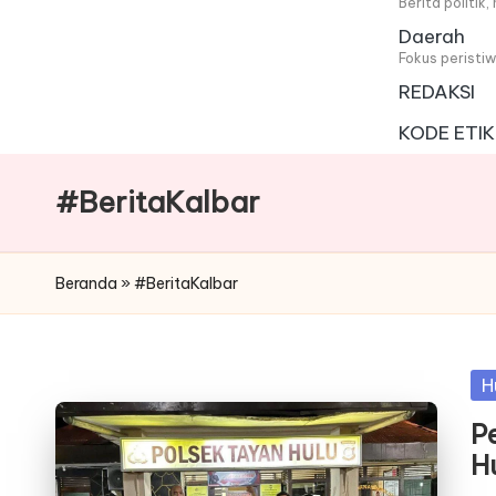
i
Berita politik
Daerah
t
Fokus peristi
REDAKSI
a
KODE ETIK
#BeritaKalbar
Beranda
»
#BeritaKalbar
Po
H
in
P
H