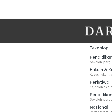
Skip
to
content
Teknologi
Pendidika
Sekolah, pergu
Hukum & K
Kasus hukum, 
Peristiwa
Kejadian aktu
Pendidika
Sekolah, pergu
Nasional