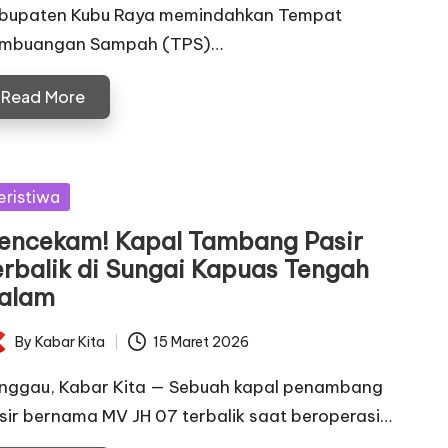
bupaten Kubu Raya memindahkan Tempat
mbuangan Sampah (TPS)…
Read More
sted
eristiwa
encekam! Kapal Tambang Pasir
erbalik di Sungai Kapuas Tengah
alam
By
Kabar Kita
15 Maret 2026
ted
nggau, Kabar Kita — Sebuah kapal penambang
sir bernama MV JH 07 terbalik saat beroperasi…