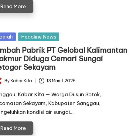
Read More
sted
aerah
Headline News
imbah Pabrik PT Gelobal Kalimantan
akmur Diduga Cemari Sungai
etogor Sekayam
By
Kabar Kita
13 Maret 2026
ted
nggau, Kabar Kita — Warga Dusun Sotok,
camatan Sekayam, Kabupaten Sanggau,
ngeluhkan kondisi air sungai…
Read More