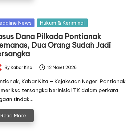
sted
eadline News
Hukum & Keriminal
asus Dana Pilkada Pontianak
emanas, Dua Orang Sudah Jadi
ersangka
By
Kabar Kita
12 Maret 2026
ted
ntianak, Kabar Kita – Kejaksaan Negeri Pontianak
meriksa tersangka berinisial TK dalam perkara
gaan tindak…
Read More