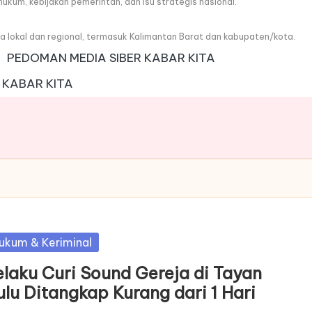
, hukum, kebijakan pemerintah, dan isu strategis nasional.
wa lokal dan regional, termasuk Kalimantan Barat dan kabupaten/kota.
PEDOMAN MEDIA SIBER KABAR KITA
 KABAR KITA
sted
ukum & Keriminal
elaku Curi Sound Gereja di Tayan
ulu Ditangkap Kurang dari 1 Hari