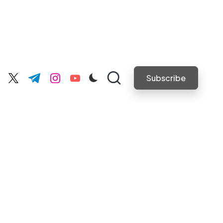
Subscribe
cebook.com
twitter.com
t.me
instagram.com
youtube.com