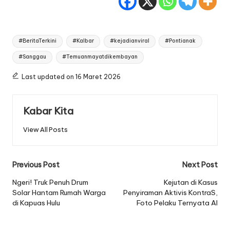
Tags:
#BeritaTerkini
#Kalbar
#kejadianviral
#Pontianak
#Sanggau
#Temuanmayatdikembayan
Last updated on 16 Maret 2026
Kabar Kita
View All Posts
Post
Previous Post
Next Post
navigation
Ngeri! Truk Penuh Drum
Kejutan di Kasus
Solar Hantam Rumah Warga
Penyiraman Aktivis KontraS,
di Kapuas Hulu
Foto Pelaku Ternyata AI