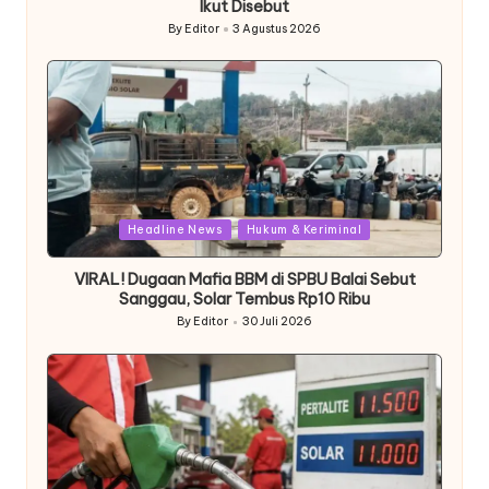
Ikut Disebut
By
Editor
3 Agustus 2026
Posted
by
Posted
Headline News
Hukum & Keriminal
in
VIRAL! Dugaan Mafia BBM di SPBU Balai Sebut
Sanggau, Solar Tembus Rp10 Ribu
By
Editor
30 Juli 2026
Posted
by