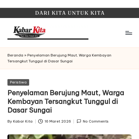
Skip
to
content
K
Dari
Kita,
a
Beranda
»
Penyelaman Berujung Maut, Warga Kembayan
Untuk
Tersangkut Tunggul di Dasar Sungai
b
Kita
a
Posted
Peristiwa
r
in
Penyelaman Berujung Maut, Warga
K
Kembayan Tersangkut Tunggul di
it
Dasar Sungai
a
By
Kabar Kita
16 Maret 2026
No Comments
Posted
by