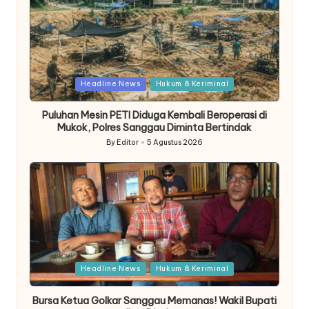
Posted
Headline News
Hukum & Keriminal
in
Puluhan Mesin PETI Diduga Kembali Beroperasi di
Mukok, Polres Sanggau Diminta Bertindak
By
Editor
5 Agustus 2026
Posted
by
Posted
Headline News
Hukum & Keriminal
in
Bursa Ketua Golkar Sanggau Memanas! Wakil Bupati