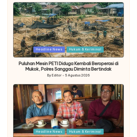
Posted
Headline News
Hukum & Keriminal
in
Puluhan Mesin PETI Diduga Kembali Beroperasi di
Mukok, Polres Sanggau Diminta Bertindak
By
Editor
5 Agustus 2026
Posted
by
Posted
Headline News
Hukum & Keriminal