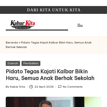
Skip
to
content
K
Dari
Kita,
a
Beranda
»
Pidato Tegas Kajati Kalbar Bikin Haru, Semua Anak
Untuk
Berhak Sekolah
b
Kita
a
Posted
Daerah
Pendidikan
r
in
Pidato Tegas Kajati Kalbar Bikin
K
Haru, Semua Anak Berhak Sekolah
it
By
Kabar Kita
22 April 2026
No Comments
Posted
a
by