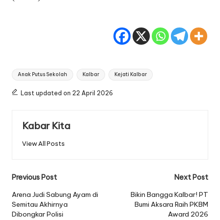
Tags:
Anak Putus Sekolah
Kalbar
Kejati Kalbar
Last updated on 22 April 2026
Kabar Kita
View All Posts
Post
Previous Post
Next Post
navigation
Arena Judi Sabung Ayam di
Bikin Bangga Kalbar! PT
Semitau Akhirnya
Bumi Aksara Raih PKBM
Dibongkar Polisi
Award 2026