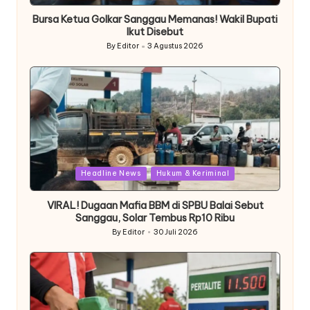
in
Bursa Ketua Golkar Sanggau Memanas! Wakil Bupati
Ikut Disebut
By
Editor
3 Agustus 2026
Posted
by
Posted
Headline News
Hukum & Keriminal
in
VIRAL! Dugaan Mafia BBM di SPBU Balai Sebut
Sanggau, Solar Tembus Rp10 Ribu
By
Editor
30 Juli 2026
Posted
by