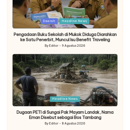
Posted
Daerah
Headline News
in
Pengadaan Buku Sekolah di Mukok Diduga Diarahkan
ke Satu Penerbit, Muncul Isu Benefit Traveling
By
Editor
9 Agustus 2026
Posted
by
Posted
Headline News
in
Dugaan PETI di Sungai Pak Mayam Landak, Nama
Eman Disebut sebagai Bos Tambang
By
Editor
8 Agustus 2026
Posted