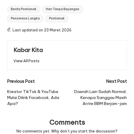
Tags:
Berita Pontianak
Hari Tanpa Bayangan
Penomena Langka
Pontianak
Last updated on 23 Maret 2026
Kabar Kita
View All Posts
Post
Previous Post
Next Post
navigation
Kreator TikTok & YouTube
Daerah Lain Sudah Normal,
Mulai Dilirik Facebook, Ada
Kenapa Sanggau Masih
Apa?
Antre BBM Berjam-jam
Comments
No comments yet. Why don’t you start the discussion?