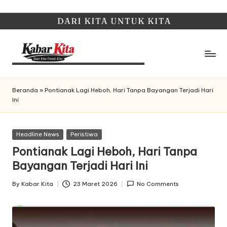
Skip
to
content
K
Dari
Kita,
a
Beranda
»
Pontianak Lagi Heboh, Hari Tanpa Bayangan Terjadi Hari
Untuk
Ini
b
Kita
a
Posted
Headline News
Peristiwa
r
in
Pontianak Lagi Heboh, Hari Tanpa
K
Bayangan Terjadi Hari Ini
it
By
Kabar Kita
23 Maret 2026
No Comments
Posted
a
by