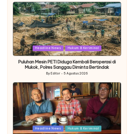
by
Posted
Headline News
Hukum & Keriminal
in
Puluhan Mesin PETI Diduga Kembali Beroperasi di
Mukok, Polres Sanggau Diminta Bertindak
By
Editor
5 Agustus 2026
Posted
by
Posted
Headline News
Hukum & Keriminal
in