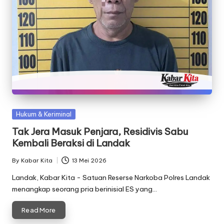
Posted
Hukum & Keriminal
in
Tak Jera Masuk Penjara, Residivis Sabu
Kembali Beraksi di Landak
By
Kabar Kita
13 Mei 2026
Posted
by
Landak, Kabar Kita - Satuan Reserse Narkoba Polres Landak
menangkap seorang pria berinisial ES yang…
Read More