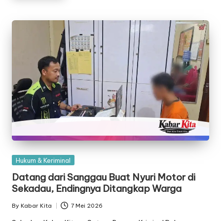
Posted
Hukum & Keriminal
in
Datang dari Sanggau Buat Nyuri Motor di
Sekadau, Endingnya Ditangkap Warga
By
Kabar Kita
7 Mei 2026
Posted
by