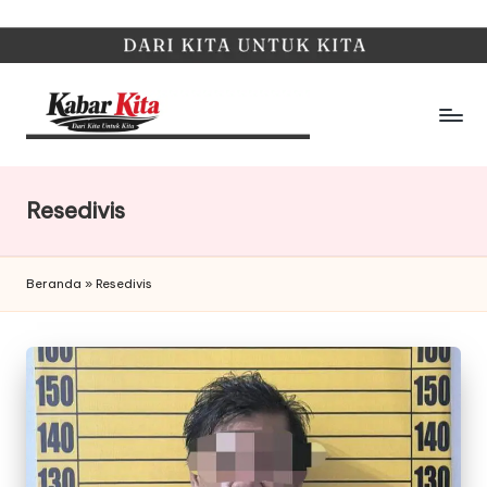
Skip
to
content
K
Dari
Kita,
a
Untuk
Resedivis
b
Kita
a
Beranda
»
Resedivis
r
K
it
a