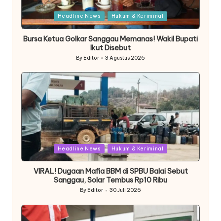
Posted
Headline News
Hukum & Keriminal
in
Bursa Ketua Golkar Sanggau Memanas! Wakil Bupati
Ikut Disebut
By
Editor
3 Agustus 2026
Posted
by
Posted
Headline News
Hukum & Keriminal
in
VIRAL! Dugaan Mafia BBM di SPBU Balai Sebut
Sanggau, Solar Tembus Rp10 Ribu
By
Editor
30 Juli 2026
Posted
by