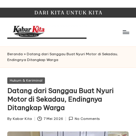
Skip
to
content
K
Dari
Kita,
a
Beranda
»
Datang dari Sanggau Buat Nyuri Motor di Sekadau,
Untuk
Endingnya Ditangkap Warga
b
Kita
a
Posted
Hukum & Keriminal
r
in
Datang dari Sanggau Buat Nyuri
K
Motor di Sekadau, Endingnya
it
Ditangkap Warga
a
By
Kabar Kita
7 Mei 2026
No Comments
Posted
by