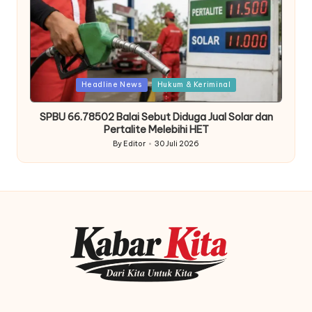
Posted
Headline News
Hukum & Keriminal
in
SPBU 66.78502 Balai Sebut Diduga Jual Solar dan
Pertalite Melebihi HET
By
Editor
30 Juli 2026
Posted
by