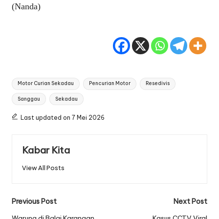
(Nanda)
Tags:
Motor Curian Sekadau
Pencurian Motor
Resedivis
Sanggau
Sekadau
Last updated on 7 Mei 2026
Kabar Kita
View All Posts
Post
Previous Post
Next Post
Warung di Balai Karangan
Kasus CCTV Viral