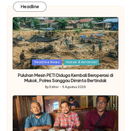
Headline
Posted
Headline News
Hukum & Keriminal
in
Puluhan Mesin PETI Diduga Kembali Beroperasi di
Mukok, Polres Sanggau Diminta Bertindak
By
Editor
5 Agustus 2026
Posted
by