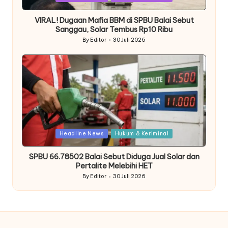
in
VIRAL! Dugaan Mafia BBM di SPBU Balai Sebut
Sanggau, Solar Tembus Rp10 Ribu
By
Editor
30 Juli 2026
Posted
by
Posted
Headline News
Hukum & Keriminal
in
SPBU 66.78502 Balai Sebut Diduga Jual Solar dan
Pertalite Melebihi HET
By
Editor
30 Juli 2026
Posted
by