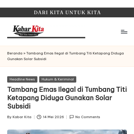
Skip
to
content
K
Dari
Kita,
a
Beranda
»
Tambang Emas Ilegal di Tumbang Titi Ketapang Diduga
Untuk
Gunakan Solar Subsidi
b
Kita
a
Posted
Headline News
Hukum & Keriminal
r
in
Tambang Emas Ilegal di Tumbang Titi
K
Ketapang Diduga Gunakan Solar
it
Subsidi
a
By
Kabar Kita
14 Mei 2026
No Comments
Posted
by