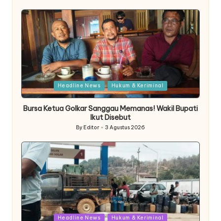
by
Posted
Headline News
Hukum & Keriminal
in
Bursa Ketua Golkar Sanggau Memanas! Wakil Bupati
Ikut Disebut
By
Editor
3 Agustus 2026
Posted
by
Posted
Headline News
Hukum & Keriminal