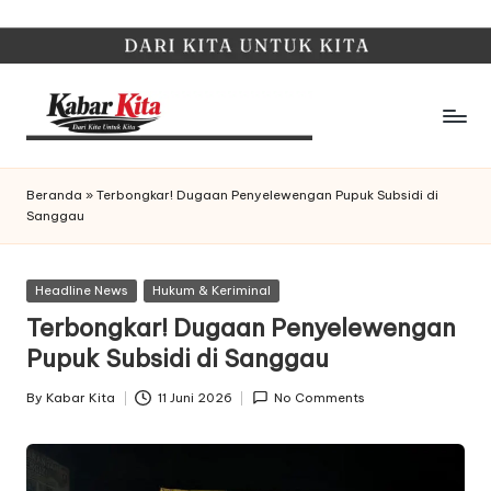
Skip
to
content
K
Dari
Kita,
a
Beranda
»
Terbongkar! Dugaan Penyelewengan Pupuk Subsidi di
Untuk
Sanggau
b
Kita
a
Posted
Headline News
Hukum & Keriminal
r
in
Terbongkar! Dugaan Penyelewengan
K
Pupuk Subsidi di Sanggau
it
By
Kabar Kita
11 Juni 2026
No Comments
Posted
a
by