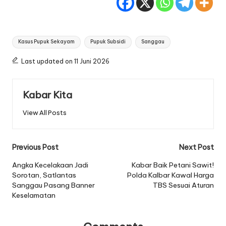
Tags:
Kasus Pupuk Sekayam
Pupuk Subsidi
Sanggau
Last updated on 11 Juni 2026
Kabar Kita
View All Posts
Post
Previous Post
Next Post
navigation
Angka Kecelakaan Jadi
Kabar Baik Petani Sawit!
Sorotan, Satlantas
Polda Kalbar Kawal Harga
Sanggau Pasang Banner
TBS Sesuai Aturan
Keselamatan