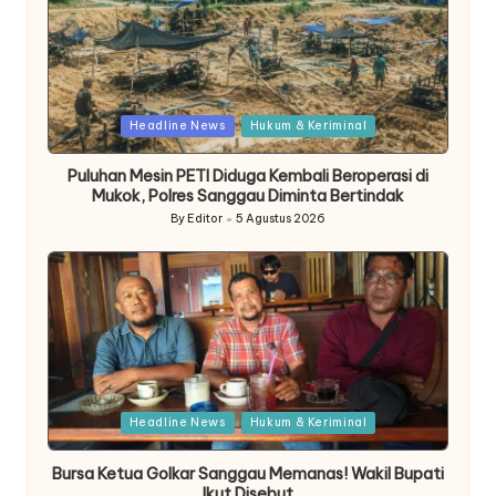
Posted
Headline News
Hukum & Keriminal
in
Puluhan Mesin PETI Diduga Kembali Beroperasi di
Mukok, Polres Sanggau Diminta Bertindak
By
Editor
5 Agustus 2026
Posted
by
Posted
Headline News
Hukum & Keriminal
in
Bursa Ketua Golkar Sanggau Memanas! Wakil Bupati
Ikut Disebut