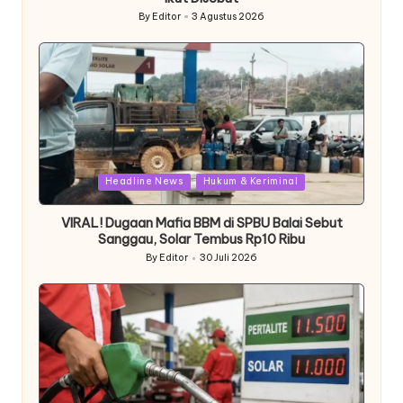
By
Editor
3 Agustus 2026
Posted
by
Posted
Headline News
Hukum & Keriminal
in
VIRAL! Dugaan Mafia BBM di SPBU Balai Sebut
Sanggau, Solar Tembus Rp10 Ribu
By
Editor
30 Juli 2026
Posted
by