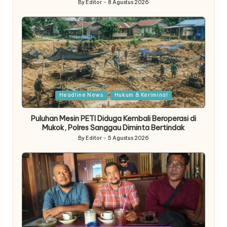
By
Editor
8 Agustus 2026
Posted
by
Posted
Headline News
Hukum & Keriminal
in
Puluhan Mesin PETI Diduga Kembali Beroperasi di
Mukok, Polres Sanggau Diminta Bertindak
By
Editor
5 Agustus 2026
Posted
by