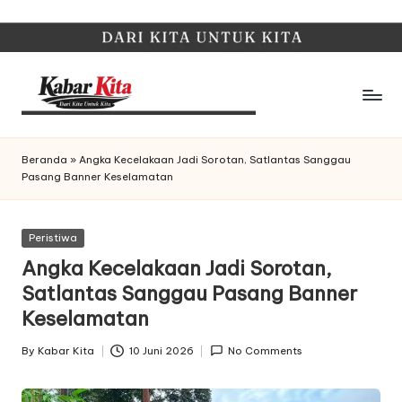
Skip
to
content
K
Dari
Kita,
a
Beranda
»
Angka Kecelakaan Jadi Sorotan, Satlantas Sanggau
Untuk
Pasang Banner Keselamatan
b
Kita
a
Posted
Peristiwa
r
in
Angka Kecelakaan Jadi Sorotan,
K
Satlantas Sanggau Pasang Banner
it
Keselamatan
a
By
Kabar Kita
10 Juni 2026
No Comments
Posted
by