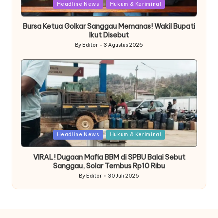
Posted
Headline News
Hukum & Keriminal
in
Bursa Ketua Golkar Sanggau Memanas! Wakil Bupati
Ikut Disebut
By
Editor
3 Agustus 2026
Posted
by
Posted
Headline News
Hukum & Keriminal
in
VIRAL! Dugaan Mafia BBM di SPBU Balai Sebut
Sanggau, Solar Tembus Rp10 Ribu
By
Editor
30 Juli 2026
Posted
by