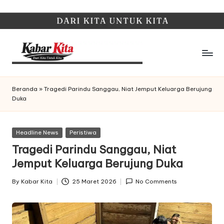
Skip
to
content
K
Dari
Kita,
a
Beranda
»
Tragedi Parindu Sanggau, Niat Jemput Keluarga Berujung
Untuk
Duka
b
Kita
a
Posted
Headline News
Peristiwa
r
in
Tragedi Parindu Sanggau, Niat
K
Jemput Keluarga Berujung Duka
it
By
Kabar Kita
25 Maret 2026
No Comments
Posted
a
by