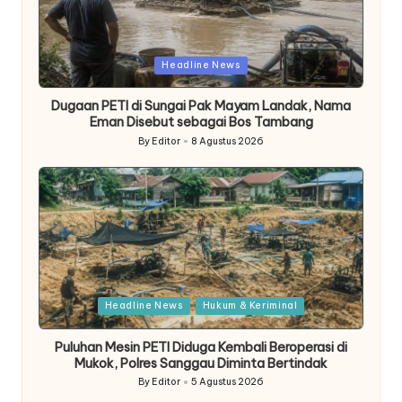
Posted
Headline News
in
Dugaan PETI di Sungai Pak Mayam Landak, Nama
Eman Disebut sebagai Bos Tambang
By
Editor
8 Agustus 2026
Posted
by
Posted
Headline News
Hukum & Keriminal
in
Puluhan Mesin PETI Diduga Kembali Beroperasi di
Mukok, Polres Sanggau Diminta Bertindak
By
Editor
5 Agustus 2026
Posted