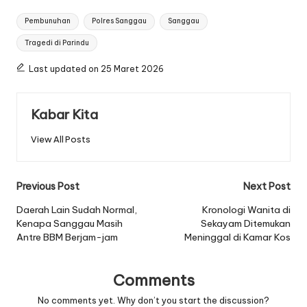
Tags:
Pembunuhan
Polres Sanggau
Sanggau
Tragedi di Parindu
Last updated on 25 Maret 2026
Kabar Kita
View All Posts
Post
Previous Post
Next Post
navigation
Daerah Lain Sudah Normal,
Kronologi Wanita di
Kenapa Sanggau Masih
Sekayam Ditemukan
Antre BBM Berjam-jam
Meninggal di Kamar Kos
Comments
No comments yet. Why don’t you start the discussion?