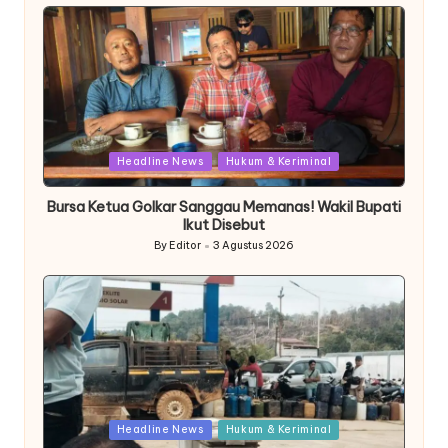
by
Posted
Headline News
Hukum & Keriminal
in
Bursa Ketua Golkar Sanggau Memanas! Wakil Bupati
Ikut Disebut
By
Editor
3 Agustus 2026
Posted
by
Posted
Headline News
Hukum & Keriminal
in