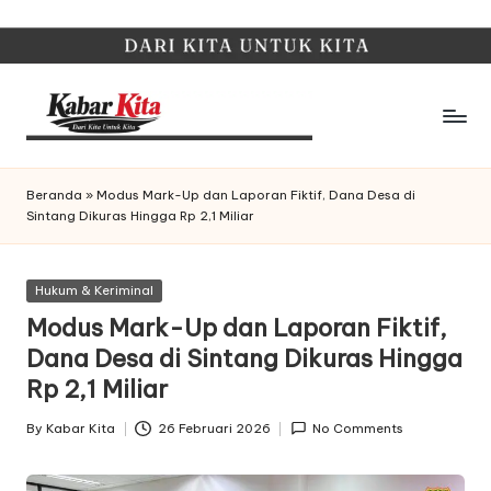
Skip
to
content
K
Dari
Kita,
a
Beranda
»
Modus Mark-Up dan Laporan Fiktif, Dana Desa di
Untuk
Sintang Dikuras Hingga Rp 2,1 Miliar
b
Kita
a
Posted
Hukum & Keriminal
r
in
Modus Mark-Up dan Laporan Fiktif,
K
Dana Desa di Sintang Dikuras Hingga
it
Rp 2,1 Miliar
a
By
Kabar Kita
26 Februari 2026
No Comments
Posted
by