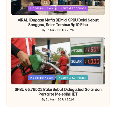
Posted
Headline News
Hukum & Keriminal
in
VIRAL! Dugaan Mafia BBM di SPBU Balai Sebut
Sanggau, Solar Tembus Rp10 Ribu
By
Editor
30 Juli 2026
Posted
by
Posted
Headline News
Hukum & Keriminal
in
SPBU 66.78502 Balai Sebut Diduga Jual Solar dan
Pertalite Melebihi HET
By
Editor
30 Juli 2026
Posted
by