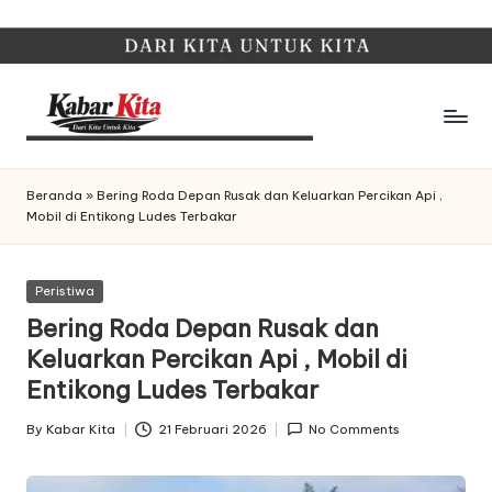
Skip
to
content
K
Dari
Kita,
a
Beranda
»
Bering Roda Depan Rusak dan Keluarkan Percikan Api ,
Untuk
Mobil di Entikong Ludes Terbakar
b
Kita
a
Posted
Peristiwa
r
in
Bering Roda Depan Rusak dan
K
Keluarkan Percikan Api , Mobil di
it
Entikong Ludes Terbakar
a
By
Kabar Kita
21 Februari 2026
No Comments
Posted
by