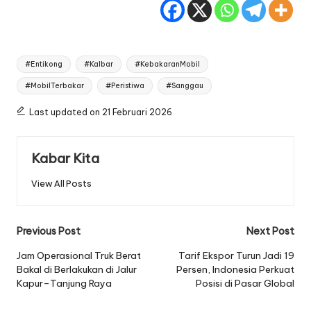
Tags:
#Entikong
#Kalbar
#KebakaranMobil
#MobilTerbakar
#Peristiwa
#Sanggau
Last updated on 21 Februari 2026
Kabar Kita
View All Posts
Post
Previous Post
Next Post
navigation
Jam Operasional Truk Berat
Tarif Ekspor Turun Jadi 19
Bakal di Berlakukan di Jalur
Persen, Indonesia Perkuat
Kapur–Tanjung Raya
Posisi di Pasar Global