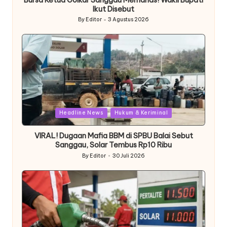
Bursa Ketua Golkar Sanggau Memanas! Wakil Bupati
Ikut Disebut
By
Editor
3 Agustus 2026
Posted
by
Posted
Headline News
Hukum & Keriminal
in
VIRAL! Dugaan Mafia BBM di SPBU Balai Sebut
Sanggau, Solar Tembus Rp10 Ribu
By
Editor
30 Juli 2026
Posted
by