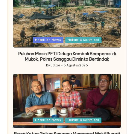
Posted
Headline News
Hukum & Keriminal
in
Puluhan Mesin PETI Diduga Kembali Beroperasi di
Mukok, Polres Sanggau Diminta Bertindak
By
Editor
5 Agustus 2026
Posted
by
Posted
Headline News
Hukum & Keriminal
in