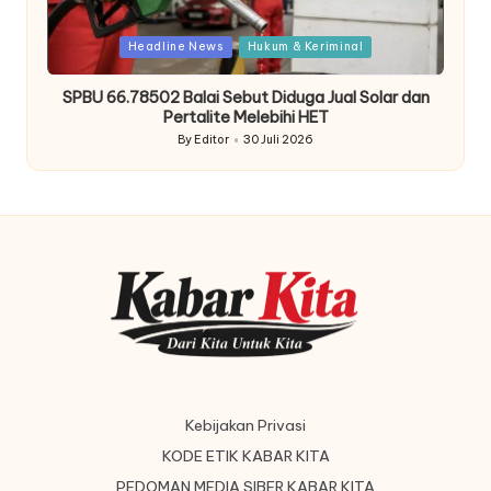
Posted
Headline News
Hukum & Keriminal
in
SPBU 66.78502 Balai Sebut Diduga Jual Solar dan
Pertalite Melebihi HET
By
Editor
30 Juli 2026
Posted
by
Kebijakan Privasi
KODE ETIK KABAR KITA
PEDOMAN MEDIA SIBER KABAR KITA